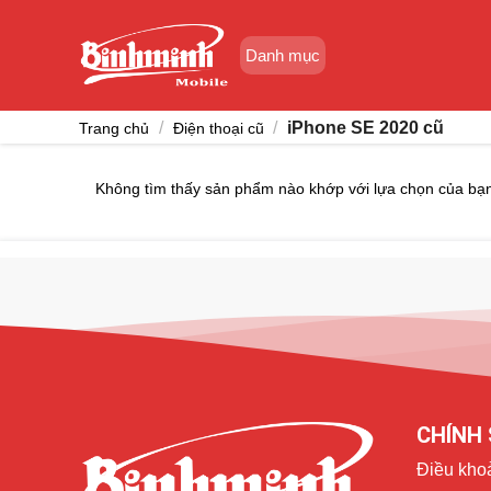
Skip
to
Danh mục
content
/
/
iPhone SE 2020 cũ
Trang chủ
Điện thoại cũ
Không tìm thấy sản phẩm nào khớp với lựa chọn của bạ
CHÍNH 
Điều kho