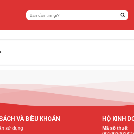
Tìm
kiếm:
n.
SÁCH VÀ ĐIỀU KHOẢN
HỘ KINH D
ản sử dụng
Mã số thuế:
00109300282