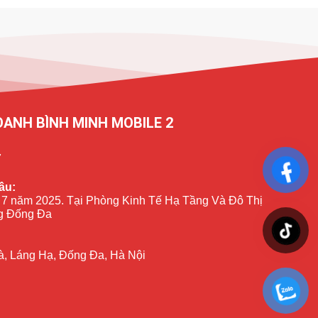
OANH BÌNH MINH MOBILE 2
7
ầu:
 7 năm 2025. Tại Phòng Kinh Tế Hạ Tầng Và Đô Thị
 Đống Đa
à, Láng Hạ, Đống Đa, Hà Nội