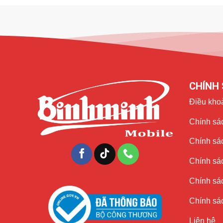
CHÍNH 
Điều kho
Chính sác
Chính sá
Chính sá
Chính sác
Chính sác
Liên hệ