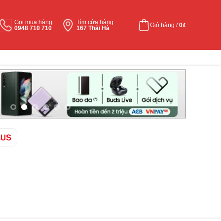
Gọi mua hàng
Tìm cửa hàng
Giỏ hàng /
0
₫
0948 710 710
167 Thái Hà