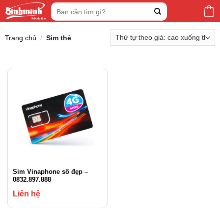
Skip
Tìm
to
kiếm:
content
Trang chủ
/
Sim thẻ
Sim Vinaphone số đẹp –
0832.897.888
Liên hệ