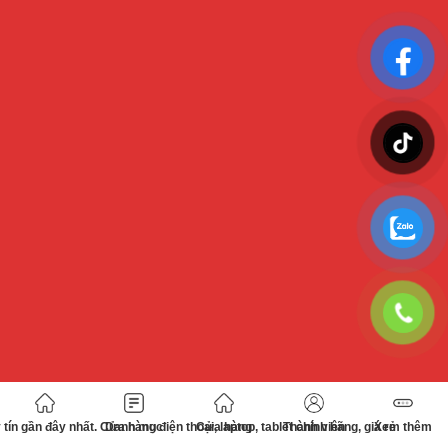
tín gần đây nhất. Cửa hàng điện thoại, laptop, tablet chính hãng, giá rẻ
Danh mục
Cửa hàng
Thành viên
Xem thêm