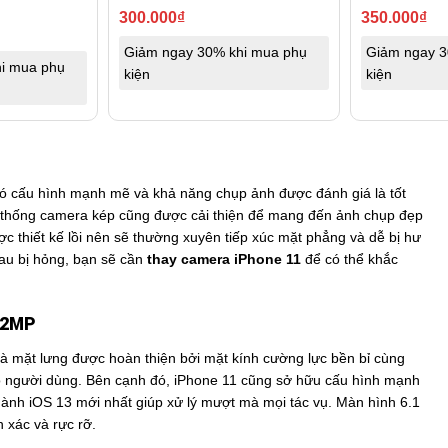
300.000
₫
350.000
₫
Giảm ngay 30% khi mua phụ
Giảm ngay 3
i mua phụ
kiện
kiện
có cấu hình mạnh mẽ và khả năng chụp ảnh được đánh giá là tốt
hệ thống camera kép cũng được cải thiện để mang đến ảnh chụp đẹp
c thiết kế lồi nên sẽ thường xuyên tiếp xúc mặt phẳng và dễ bị hư
au bị hỏng, bạn sẽ cần
thay camera iPhone 11
để có thể khắc
 12MP
à mặt lưng được hoàn thiện bởi mặt kính cường lực bền bỉ cùng
o người dùng. Bên cạnh đó, iPhone 11 cũng sở hữu cấu hình mạnh
hành iOS 13 mới nhất giúp xử lý mượt mà mọi tác vụ. Màn hình 6.1
 xác và rực rỡ.