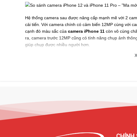
Hệ thống camera sau được nâng cấp mạnh mẽ với 2 came
cải tiến. Với camera chính có cảm biến 12MP cùng với ca
cạnh đó màu sắc của
camera iPhone 11
còn vô cùng châ
ra, camera trước 12MP cũng có tính năng chụp ảnh thông
giúp chụp được nhiều người hơn.
X
iPhone 11 không sử dụng được camera nên x
Mặc dù iPhone 11 được đánh giá là smartphone cao cấp n
gặp phải lỗi không thể bật được camera hay camera sau
iPhone
có thể là do phần cứng hay phần mềm như camera 
được camera do tính năng Restrictions. Khi camera sau 
phục bằng một số cách sau đây:
Kiểm tra chế độ Restrictions
Thực hiện kiểm tra Giới hạn bằng cách vào Cài đặt > Cài 
camera để kiểm tra xem tính năng camera có đang được 
11
sang chế độ ON.
CHÍNH 