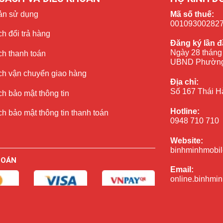
ản sử dụng
Mã số thuế:
00109300282
h đổi trả hàng
Đăng ký lần đ
Ngày 28 tháng
ch thanh toán
UBND Phường
ch vận chuyển giao hàng
Địa chỉ:
Số 167 Thái H
h bảo mật thông tin
Hotline:
h bảo mật thông tin thanh toán
0948 710 710
Website:
binhminhmobil
TOÁN
Email:
online.binhmi
Khung giờ ho
08:00 - 22:00