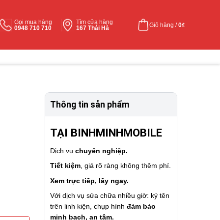
Gọi mua hàng
Tìm cửa hàng
Giỏ hàng /
0
₫
0948 710 710
167 Thái Hà
Thông tin sản phẩm
TẠI BINHMINHMOBILE
Dịch vụ
chuyên nghiệp.
Tiết kiệm
, giá rõ ràng không thêm phí.
Xem trực tiếp, lấy ngay.
Với dịch vụ sửa chữa nhiều giờ: ký tên
trên linh kiện, chụp hình
đảm bảo
minh bạch, an tâm.