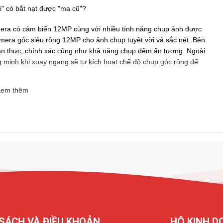
ra có cảm biến 12MP cùng với nhiều tính năng chụp ảnh được
mera góc siêu rộng 12MP cho ảnh chụp tuyệt vời và sắc nét. Bên
n thực, chính xác cũng như khả năng chụp đêm ấn tượng. Ngoài
 minh khi xoay ngang sẽ tự kích hoạt chế độ chụp góc rộng để
em thêm
ử lý như thế nào?
hất và có độ bền cao nhưng trong quá trình sử dụng, iPhone cũng
 bị hư hỏng. Camera sau iPhone 11 bị hỏng cần
thay camera
bị nứt vỡ, bị lỏng kết nối với mainboard hoặc không thể mở
iPhone 11 không thể sử dụng, không bật được, bạn có thể thử khắc
đặt chung > Restrictions (Giới hạn) và sau đó tìm ứng dụng
bật hay không. Nếu chưa bật thì bạn hãy bật
camera iPhone
SÁCH VÀ ĐIỀU KHOẢN
HỘ KINH D