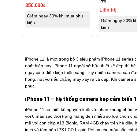
Pro
350.000
₫
Liên hệ
Giảm ngay 30% khi mua phụ
Giảm ngay 30% kh
kiện
kiện
iPhone 11 là một trong bộ 3 siêu phẩm iPhone 11 series 
nhất hiện nay. iPhone 11 ngoài sở hữu thiết kế đẹp thì 
ngay cả ở điều kiện thiếu sáng. Tuy nhiên camera sau đượ
hỏng, nứt vỡ nếu chẳng may xảy ra va đập. Khi camera s
phục.
iPhone 11 – hệ thống camera kép cảm biến
iPhone 11 có thiết kế nguyên khối với phần khung nhôm v
với 6 màu sắc thời trang mang đến nhiều sự lựa chọn ch
mẽ với con chip A13 Bionic, RAM 4GB chạy trên hệ điều 
inch và tấm nền IPS LCD Liquid Retina cho màu sắc chính