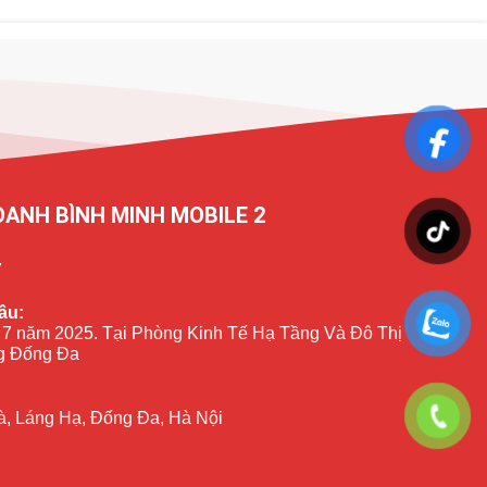
OANH BÌNH MINH MOBILE 2
7
ầu:
 7 năm 2025. Tại Phòng Kinh Tế Hạ Tầng Và Đô Thị
 Đống Đa
à, Láng Hạ, Đống Đa, Hà Nội