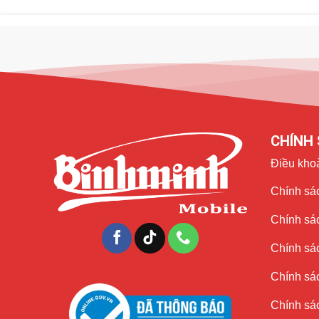
Cảm ứng chập chờn, lúc được lúc không.
Màn hình bị nhấp nháy, chớp tắt.
Màn hình không lên dù máy vẫn còn hoạt động.
CHÍNH 
Điều kho
Chính sác
Chính sá
Chính sá
Chính sác
Chính sác