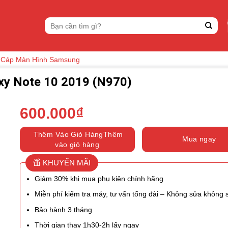
Tìm
kiếm:
 Cáp Màn Hình Samsung
xy Note 10 2019 (N970)
600.000
₫
Thêm Vào Giỏ HàngThêm
Mua ngay
vào giỏ hàng
KHUYẾN MÃI
Giảm 30% khi mua phụ kiện chính hãng
Miễn phí kiểm tra máy, tư vấn tổng đài – Không sửa không 
Bảo hành 3 tháng
Thời gian thay 1h30-2h lấy ngay