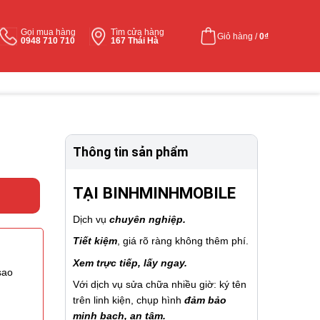
Gọi mua hàng
Tìm cửa hàng
Giỏ hàng /
0
₫
0948 710 710
167 Thái Hà
Thông tin sản phẩm
TẠI BINHMINHMOBILE
Dịch vụ
chuyên nghiệp.
Tiết kiệm
, giá rõ ràng không thêm phí.
Xem trực tiếp, lấy ngay.
sao
Với dịch vụ sửa chữa nhiều giờ: ký tên
trên linh kiện, chụp hình
đảm bảo
minh bạch, an tâm.