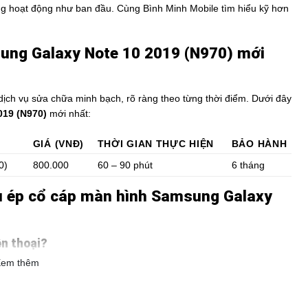
ăng hoạt động như ban đầu. Cùng Bình Minh Mobile tìm hiểu kỹ hơn
ung Galaxy Note 10 2019 (N970) mới
 dịch vụ sửa chữa minh bạch, rõ ràng theo từng thời điểm. Dưới đây
019 (N970)
mới nhất:
GIÁ (VNĐ)
THỜI GIAN THỰC HIỆN
BẢO HÀNH
0)
800.000
60 – 90 phút
6 tháng
vụ ép cổ cáp màn hình Samsung Galaxy
ện thoại?
em thêm
 Note 10 2019 (N970)
khi gặp các dấu hiệu sau: