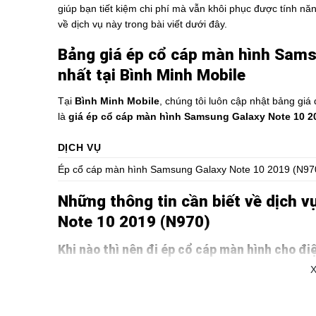
giúp bạn tiết kiệm chi phí mà vẫn khôi phục được tính n
về dịch vụ này trong bài viết dưới đây.
Bảng giá ép cổ cáp màn hình Sams
nhất tại Bình Minh Mobile
Tại
Bình Minh Mobile
, chúng tôi luôn cập nhật bảng giá
là
giá ép cổ cáp màn hình Samsung Galaxy Note 10 2
DỊCH VỤ
Ép cổ cáp màn hình Samsung Galaxy Note 10 2019 (N97
Những thông tin cần biết về dịch 
Note 10 2019 (N970)
Khi nào thì nên đi ép cổ cáp màn hình cho đi
X
Bạn nên cân nhắc
ép cổ cáp màn hình Samsung Galaxy
Màn hình bị sọc dọc, sọc ngang.