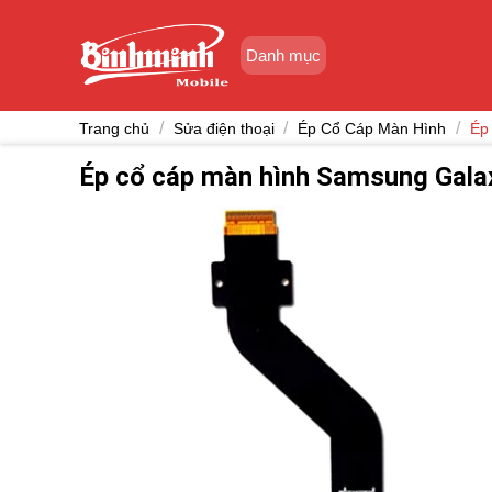
Skip
to
Danh mục
content
/
/
/
Trang chủ
Sửa điện thoại
Ép Cổ Cáp Màn Hình
Ép
Ép cổ cáp màn hình Samsung Gala