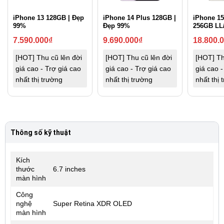
iPhone 13 128GB | Đẹp
iPhone 14 Plus 128GB |
iPhone 15
99%
Đẹp 99%
256GB LL
7.590.000
₫
9.690.000
₫
18.800.
[HOT] Thu cũ lên đời
[HOT] Thu cũ lên đời
[HOT] Th
giá cao - Trợ giá cao
giá cao - Trợ giá cao
giá cao -
nhất thị trường
nhất thị trường
nhất thị 
Thông số kỹ thuật
Kích
thước
6.7 inches
màn hình
Công
nghệ
Super Retina XDR OLED
màn hình