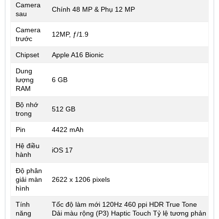
Camera
Chính 48 MP & Phụ 12 MP
sau
Camera
12MP, ƒ/1.9
trước
Chipset
Apple A16 Bionic
Dung
lượng
6 GB
RAM
Bộ nhớ
512 GB
trong
Pin
4422 mAh
Hệ điều
iOS 17
hành
Độ phân
giải màn
2622 x 1206 pixels
hình
Tính
Tốc độ làm mới 120Hz 460 ppi HDR True Tone
năng
Dải màu rộng (P3) Haptic Touch Tỷ lệ tương phản