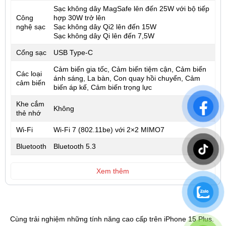
Sạc không dây MagSafe lên đến 25W với bộ tiếp
Công
hợp 30W trở lên
nghệ sạc
Sạc không dây Qi2 lên đến 15W
Sạc không dây Qi lên đến 7,5W
Cổng sạc
USB Type-C
Cảm biến gia tốc, Cảm biến tiệm cận, Cảm biến
Các loại
ánh sáng, La bàn, Con quay hồi chuyển, Cảm
cảm biến
biến áp kế, Cảm biến trọng lực
Khe cắm
Không
thẻ nhớ
Wi-Fi
Wi‑Fi 7 (802.11be) với 2×2 MIMO7
Bluetooth
Bluetooth 5.3
Xem thêm
Cùng trải nghiệm những tính năng cao cấp trên iPhone 15 Plus.