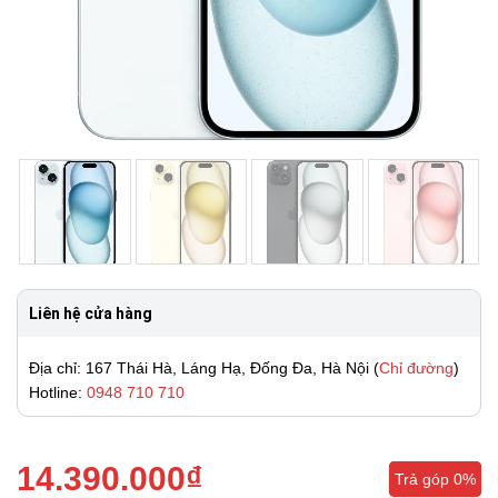
Liên hệ cửa hàng
Địa chỉ: 167 Thái Hà, Láng Hạ, Đống Đa, Hà Nội (
Chỉ đường
)
Hotline:
0948 710 710
14.390.000
₫
Trả góp 0%
Trả góp 0%
Trả góp 0%