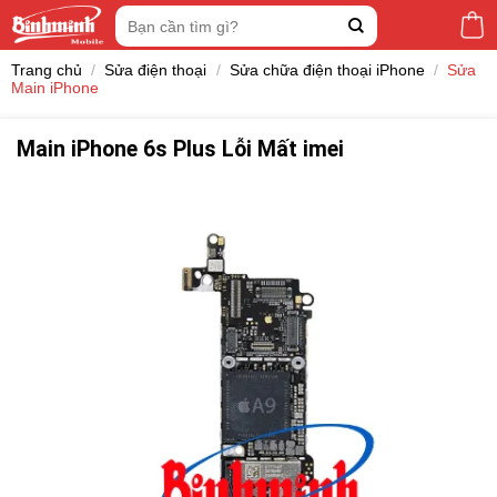
Skip
Tìm
to
kiếm:
content
Trang chủ
/
Sửa điện thoại
/
Sửa chữa điện thoại iPhone
/
Sửa
Main iPhone
Main iPhone 6s Plus Lỗi Mất imei