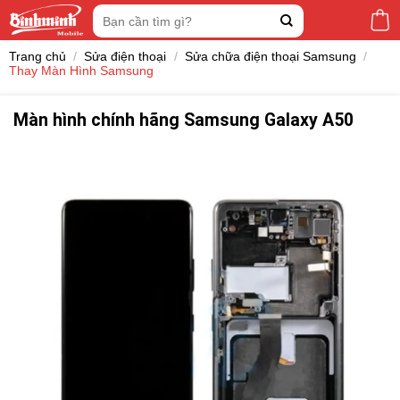
Skip
Tìm
to
kiếm:
content
Trang chủ
/
Sửa điện thoại
/
Sửa chữa điện thoại Samsung
/
Thay Màn Hình Samsung
Màn hình chính hãng Samsung Galaxy A50