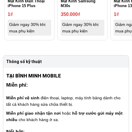
Mặt Kính Điện Thoại
Mặt Kính Samsung
Mặt Kính 
iPhone 15 Plus
M30s
iPhone 13
1
₫
350.000
₫
1
₫
Giảm ngay 30% khi
Giảm ngay 30% khi
Giảm ng
mua phụ kiện
mua phụ kiện
mua phụ
Thông số kỹ thuật
TẠI BÌNH MINH MOBILE
Miễn phí:
Miễn phí vệ sinh
điện thoại, laptop, máy tính bảng dành cho
tất cả khách hàng sửa chữa thiết bị.
Miễn phí giao nhận tận nơi
hoặc
hỗ trợ cước gửi máy một
chiều
cho khách hàng ở xa.
Nổi bật: