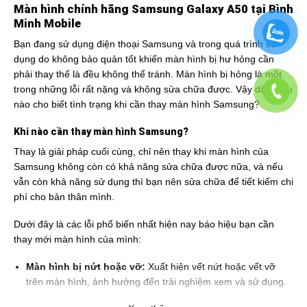
Màn hình chính hãng Samsung Galaxy A50 tại Bình
Minh Mobile
Bạn đang sử dụng điện thoại Samsung và trong quá trình sử
dụng do không bảo quản tốt khiến màn hình bị hư hỏng cần
phải thay thế là đều không thể tránh. Màn hình bị hỏng là một
trong những lỗi rất nặng và không sửa chữa được. Vậy dấu hiệu
nào cho biết tình trạng khi cần thay màn hình Samsung?
Khi nào cần thay màn hình Samsung?
Thay là giải pháp cuối cùng, chỉ nên thay khi màn hình của
Samsung không còn có khả năng sửa chữa được nữa, và nếu
vẫn còn khả năng sử dụng thì bạn nên sửa chữa để tiết kiếm chi
phí cho bản thân mình.
Dưới đây là các lỗi phổ biến nhất hiện nay báo hiệu bạn cần
thay mới màn hình của mình:
Màn hình bị nứt hoặc vỡ:
Xuất hiện vết nứt hoặc vết vỡ
trên màn hình, ảnh hưởng đến trải nghiệm xem và sử dụng.
Hiển thị màu sắc bất thường:
Màn hình hiển thị màu sắc