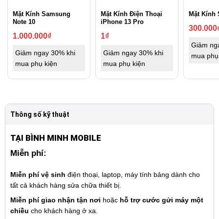
Mặt Kính Samsung
Mặt Kính Điện Thoại
Mặt Kính
Note 10
iPhone 13 Pro
300.000
1.000.000
₫
1
₫
Giảm ng
Giảm ngay 30% khi
Giảm ngay 30% khi
mua phụ
mua phụ kiện
mua phụ kiện
Thông số kỹ thuật
TẠI BÌNH MINH MOBILE
Miễn phí:
Miễn phí vệ sinh
điện thoại, laptop, máy tính bảng dành cho
tất cả khách hàng sửa chữa thiết bị.
Miễn phí giao nhận tận nơi
hoặc
hỗ trợ cước gửi máy một
chiều
cho khách hàng ở xa.