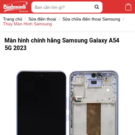
Skip
Tìm
to
kiếm:
content
Trang chủ
/
Sửa điện thoại
/
Sửa chữa điện thoại Samsung
/
Thay Màn Hình Samsung
Màn hình chính hãng Samsung Galaxy A54
5G 2023