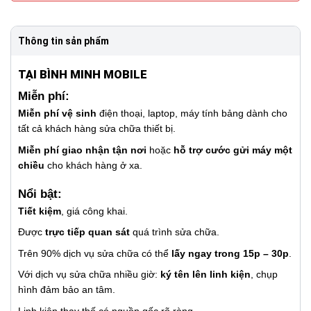
Thông tin sản phẩm
TẠI BÌNH MINH MOBILE
Miễn phí:
Miễn phí vệ sinh
điện thoại, laptop, máy tính bảng dành cho
tất cả khách hàng sửa chữa thiết bị.
Miễn phí giao nhận tận nơi
hoặc
hỗ trợ cước gửi máy một
chiều
cho khách hàng ở xa.
Nổi bật:
Tiết kiệm
, giá công khai.
Được
trực tiếp quan sát
quá trình sửa chữa.
Trên 90% dịch vụ sửa chữa có thể
lấy ngay trong 15p – 30p
.
Với dịch vụ sửa chữa nhiều giờ:
ký tên lên linh kiện
, chụp
hình đảm bảo an tâm.
Linh kiện thay thế có nguồn gốc rõ ràng.