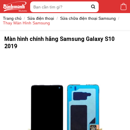
Skip
Tìm
to
kiếm:
content
Trang chủ
/
Sửa điện thoại
/
Sửa chữa điện thoại Samsung
/
Thay Màn Hình Samsung
Màn hình chính hãng Samsung Galaxy S10
2019