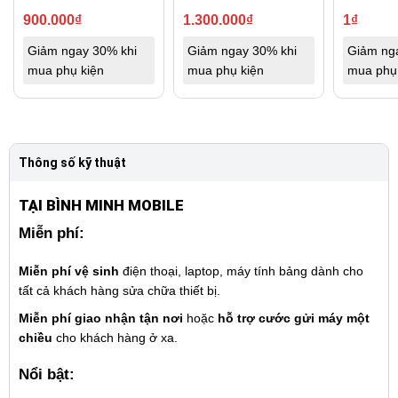
900.000
₫
1.300.000
₫
1
₫
Giảm ngay 30% khi
Giảm ngay 30% khi
Giảm ng
mua phụ kiện
mua phụ kiện
mua phụ
Thông số kỹ thuật
TẠI BÌNH MINH MOBILE
Miễn phí:
Miễn phí vệ sinh
điện thoại, laptop, máy tính bảng dành cho
tất cả khách hàng sửa chữa thiết bị.
Miễn phí giao nhận tận nơi
hoặc
hỗ trợ cước gửi máy một
chiều
cho khách hàng ở xa.
Nổi bật: