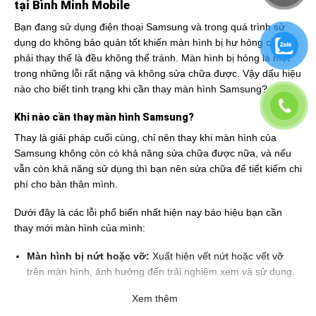
tại Bình Minh Mobile
Bạn đang sử dụng điện thoại Samsung và trong quá trình sử
dụng do không bảo quản tốt khiến màn hình bị hư hỏng cần
phải thay thế là đều không thể tránh. Màn hình bị hỏng là một
trong những lỗi rất nặng và không sửa chữa được. Vậy dấu hiệu
nào cho biết tình trạng khi cần thay màn hình Samsung?
Khi nào cần thay màn hình Samsung?
Thay là giải pháp cuối cùng, chỉ nên thay khi màn hình của
Samsung không còn có khả năng sửa chữa được nữa, và nếu
vẫn còn khả năng sử dụng thì bạn nên sửa chữa để tiết kiếm chi
phí cho bản thân mình.
Dưới đây là các lỗi phổ biến nhất hiện nay báo hiệu bạn cần
thay mới màn hình của mình:
Màn hình bị nứt hoặc vỡ:
Xuất hiện vết nứt hoặc vết vỡ
trên màn hình, ảnh hưởng đến trải nghiệm xem và sử dụng.
Hiển thị màu sắc bất thường:
Màn hình hiển thị màu sắc
Xem thêm
không đúng hoặc biến đổi màu không mong muốn.