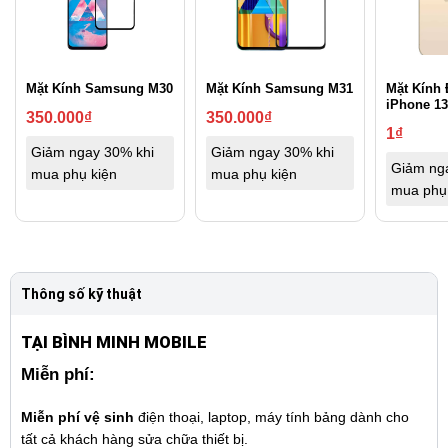
Mặt Kính Samsung M30
Mặt Kính Samsung M31
Mặt Kính 
iPhone 13
350.000
₫
350.000
₫
1
₫
Giảm ngay 30% khi
Giảm ngay 30% khi
Giảm ng
mua phụ kiện
mua phụ kiện
mua phụ
Thông số kỹ thuật
TẠI BÌNH MINH MOBILE
Miễn phí:
Miễn phí vệ sinh
điện thoại, laptop, máy tính bảng dành cho
tất cả khách hàng sửa chữa thiết bị.