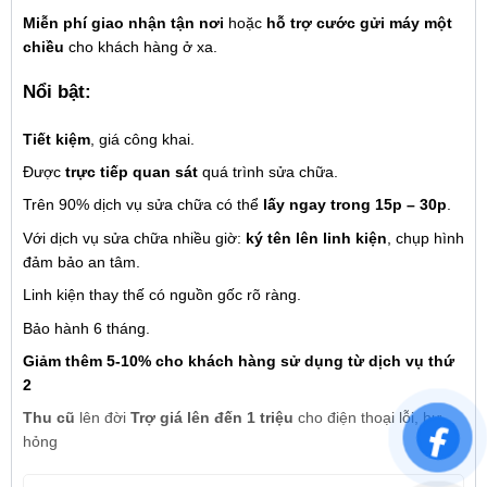
Miễn phí giao nhận tận nơi
hoặc
hỗ trợ cước gửi máy một
chiều
cho khách hàng ở xa.
Nổi bật:
Tiết kiệm
, giá công khai.
Được
trực tiếp quan sát
quá trình sửa chữa.
Trên 90% dịch vụ sửa chữa có thể
lấy ngay trong 15p – 30p
.
Với dịch vụ sửa chữa nhiều giờ:
ký tên lên linh kiện
, chụp hình
đảm bảo an tâm.
Linh kiện thay thế có nguồn gốc rõ ràng.
Bảo hành 6 tháng.
Giảm thêm 5-10% cho khách hàng sử dụng từ dịch vụ thứ
2
Thu cũ
lên đời
Trợ giá lên đến 1 triệu
cho điện thoại lỗi, hư
hỏng