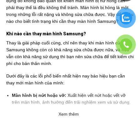
dụng do không bảo quản tốt khiến màn hình bị hư hỏng cần
phải thay thế là đều không thể tránh. Màn hình bị hỏng là một
trong những lỗi rất nặng và không sửa chữa được. Vậy dấu hiệu
nào cho biết tình trạng khi cần thay màn hình Samsung?
Khi nào cần thay màn hình Samsung?
Thay là giải pháp cuối cùng, chỉ nên thay khi màn hình của
Samsung không còn có khả năng sửa chữa được nữa, và nếu
vẫn còn khả năng sử dụng thì bạn nên sửa chữa để tiết kiếm chi
phí cho bản thân mình.
Dưới đây là các lỗi phổ biến nhất hiện nay báo hiệu bạn cần
thay mới màn hình của mình:
Màn hình bị nứt hoặc vỡ:
Xuất hiện vết nứt hoặc vết vỡ
trên màn hình, ảnh hưởng đến trải nghiệm xem và sử dụng.
Hiển thị màu sắc bất thường:
Màn hình hiển thị màu sắc
Xem thêm
không đúng hoặc biến đổi màu không mong muốn.
Đơ hoặc liệt cảm ứng:
Màn hình không phản ứng khi chạm
hoặc có độ trễ đáng kể.