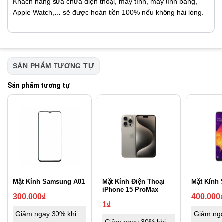
Khách hàng sửa chữa điện thoại, máy tính, máy tính bảng,
Apple Watch,… sẽ được hoàn tiền 100% nếu không hài lòng.
SẢN PHẨM TƯƠNG TỰ
Sản phẩm tương tự
Mặt Kính Samsung A01
Mặt Kính Điện Thoại
Mặt Kính
iPhone 15 ProMax
300.000
₫
400.000
1
₫
Giảm ngay 30% khi
Giảm ng
Giảm ngay 30% khi