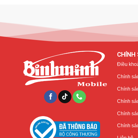
thường. Trường hợp này chỉ cần sửa chữa thay ép mặt kín
Samsung.
CHÍNH 
Điều kho
Chính sác
Chính sá
Chính sá
Chính sác
Chính sác
Liên hệ