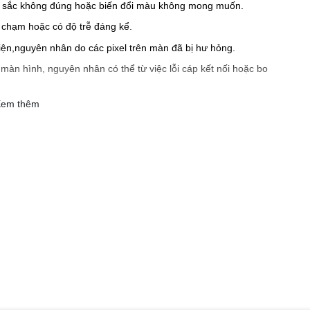
u sắc không đúng hoặc biến đổi màu không mong muốn.
chạm hoặc có độ trễ đáng kể.
ện,nguyên nhân do các pixel trên màn đã bị hư hỏng.
màn hình, nguyên nhân có thể từ việc lỗi cáp kết nối hoặc bo
em thêm
c đèn nền không hoạt động, làm giảm độ sáng của màn hình.
 là do
y mực.
?
 nhưng bạn chỉ cần sửa chữa lại giá rẻ hơn rất nhiều. Sau đây là
n tham khảo:
 mạnh nhưng hình ảnh vẫn hiển thị và cảm ứng vẫn sử dụng bình