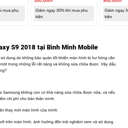
300.000
₫
900.000
₫
i mua phụ
Giảm ngay 30% khi mua phụ
Giảm ngay 3
kiện
kiện
xy S9 2018 tại Bình Minh Mobile
 sử dụng do không bảo quản tốt khiến màn hình bị hư hỏng cần
à một trong những lỗi rất nặng và không sửa chữa được. Vậy dấu
ung?
 của Samsung không còn có khả năng sửa chữa được nữa, và nếu
iếm chi phí cho bản thân mình.
 cần thay mới màn hình của mình:
 vỡ trên màn hình, ảnh hưởng đến trải nghiệm xem và sử dụng.