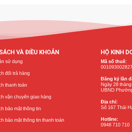
h bên ngoài là được, bạn tham khảo bảng giá tại thay mặt kính
SÁCH VÀ ĐIỀU KHOẢN
HỘ KINH D
ản sử dụng
Mã số thuế:
00109300282
h đổi trả hàng
Đăng ký lần đ
Ngày 28 tháng
ch thanh toán
UBND Phường
ch vận chuyển giao hàng
Địa chỉ:
Số 167 Thái H
h bảo mật thông tin
Hotline:
h bảo mật thông tin thanh toán
0948 710 710