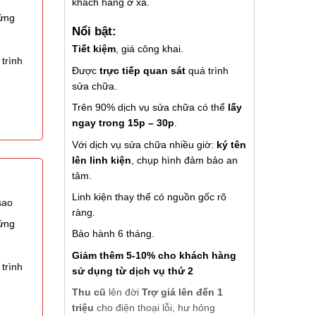
khách hàng ở xa.
 ứng
Nổi bật:
Tiết kiệm
, giá công khai.
trình
Được
trực tiếp quan sát
quá trình
sửa chữa.
Trên 90% dịch vụ sửa chữa có thể
lấy
ngay trong 15p – 30p
.
Với dịch vụ sửa chữa nhiều giờ:
ký tên
lên linh kiện
, chụp hình đảm bảo an
tâm.
Linh kiện thay thế có nguồn gốc rõ
sao
ràng.
 ứng
Bảo hành 6 tháng.
Giảm thêm 5-10% cho khách hàng
trình
sử dụng từ dịch vụ thứ 2
Thu cũ
lên đời
Trợ giá lên đến 1
triệu
cho điện thoại lỗi, hư hỏng