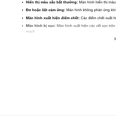
Hiển thị màu sắc bất thường:
Màn hình hiển thị mà
Đơ hoặc liệt cảm ứng:
Màn hình không phản ứng khi 
Màn hình xuất hiện điểm chết:
Các điểm chết xuất hi
Màn hình bị sọc:
Màn hình xuất hiện các vết sọc trên 
mạch
X
Đèn mất bị yếu hoặc mất đi:
Hiển thị không đều hoặ
​Nguyên nhân màn hình Samsung bị hư thường
– Samsung bị vào nước cũng gây ra lỗi hư màn hình.
– Samsung bị va đập mạnh làm vỡ màn hình.
– Samsung bị cấn với vật cứng làm màn hình bị sọc, chả
– Pin Samsung bị phù đội lên khiến màn hình bị vỡ.
Màn hình Samsung bị hư có sửa được không
Có nhiều trường hợp màn hình Samsung bị rơi vỡ, hư hỏng
những trường hợp màn hình Samsung sửa chữa được bạ
– Màn hình Samsung bị nứt vỡ kính do bị rơi rớt va đập