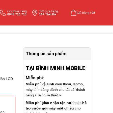
Gọi mua hàng
Tìm cửa hàng
Giỏ hàng /
0
₫
0948 710 710
167 Thái Hà
Thông tin sản phẩm
TẠI BÌNH MINH MOBILE
Miễn phí:
Màn LCD
Miễn phí vệ sinh
điện thoại, laptop,
máy tính bảng dành cho tất cả khách
hàng sửa chữa thiết bị.
Miễn phí giao nhận tận nơi
hoặc
hỗ
trợ cước gửi máy một chiều
cho
sao