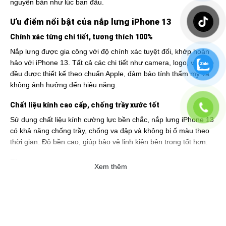
nguyên bản như lúc ban đầu.
Ưu điểm nổi bật của nắp lưng iPhone 13
Chính xác từng chi tiết, tương thích 100%
Nắp lưng được gia công với độ chính xác tuyệt đối, khớp hoàn
hảo với iPhone 13. Tất cả các chi tiết như camera, logo, viền bo
đều được thiết kế theo chuẩn Apple, đảm bảo tính thẩm mỹ và
không ảnh hưởng đến hiệu năng.
Chất liệu kính cao cấp, chống trầy xước tốt
Sử dụng chất liệu kính cường lực bền chắc, nắp lưng iPhone 13
có khả năng chống trầy, chống va đập và không bị ố màu theo
thời gian. Độ bền cao, giúp bảo vệ linh kiện bên trong tốt hơn.
Thay thế dễ dàng, tiết kiệm chi phí
Xem thêm
Việc thay nắp lưng iPhone 13 hiện nay khá đơn giản và tiết kiệm
hơn nhiều so với thay nguyên bộ khung. Bạn có thể chọn dịch
vụ thay thế chuyên nghiệp hoặc tự thay nếu có kinh nghiệm.
Tại sao nên chọn nắp lưng iPhone 13 chính hãng?