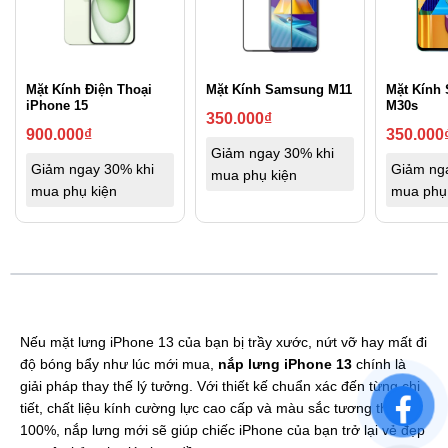
Mặt Kính Điện Thoại
Mặt Kính Samsung M11
Mặt Kính
iPhone 15
M30s
350.000
₫
900.000
₫
350.000
Giảm ngay 30% khi
Giảm ngay 30% khi
Giảm ng
mua phụ kiện
mua phụ kiện
mua phụ
Nếu mặt lưng iPhone 13 của bạn bị trầy xước, nứt vỡ hay mất đi
độ bóng bẩy như lúc mới mua,
nắp lưng iPhone 13
chính là
giải pháp thay thế lý tưởng. Với thiết kế chuẩn xác đến từng chi
tiết, chất liệu kính cường lực cao cấp và màu sắc tương thích
100%, nắp lưng mới sẽ giúp chiếc iPhone của bạn trở lại vẻ đẹp