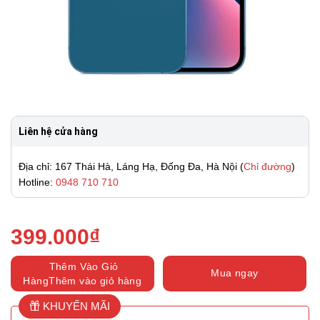
Liên hệ cửa hàng
Địa chỉ: 167 Thái Hà, Láng Hạ, Đống Đa, Hà Nội (
Chỉ đường
)
Hotline:
0948 710 710
399.000
₫
Thêm Vào Giỏ
Mua ngay
HàngThêm vào giỏ hàng
KHUYẾN MÃI