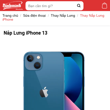
Skip
Tìm
to
kiếm:
content
Trang chủ
/
Sửa điện thoại
/
Thay Nắp Lưng
/
Thay Nắp Lưng
iPhone
Nắp Lưng iPhone 13