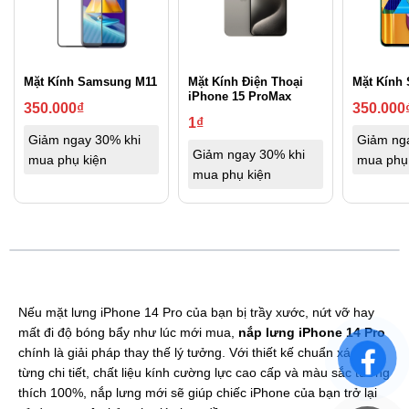
Mặt Kính Samsung M11
Mặt Kính Điện Thoại
Mặt Kính
iPhone 15 ProMax
350.000
₫
350.000
1
₫
Giảm ngay 30% khi
Giảm ng
Giảm ngay 30% khi
mua phụ kiện
mua phụ
mua phụ kiện
Nếu mặt lưng iPhone 14 Pro của bạn bị trầy xước, nứt vỡ hay
mất đi độ bóng bẩy như lúc mới mua,
nắp lưng iPhone 14 Pro
chính là giải pháp thay thế lý tưởng. Với thiết kế chuẩn xác đến
từng chi tiết, chất liệu kính cường lực cao cấp và màu sắc tương
thích 100%, nắp lưng mới sẽ giúp chiếc iPhone của bạn trở lại