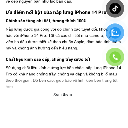
vẻ đẹp nguyên bản như lúc ban đầu.
Ưu điểm nổi bật của nắp lưng iPhone 14 Pro
Chính xác từng chi tiết, tương thích 100%
Nắp lưng được gia công với độ chính xác tuyệt đối, khớp hoàn
hảo với iPhone 14 Pro. Tất cả các chi tiết như camera, logo,
viền bo đều được thiết kế theo chuẩn Apple, đảm bảo tính thẩm
mỹ và không ảnh hưởng đến hiệu năng.
Chất liệu kính cao cấp, chống trầy xước tốt
Sử dụng chất liệu kính cường lực bền chắc, nắp lưng iPhone 14
Pro có khả năng chống trầy, chống va đập và không bị ố màu
theo thời gian. Độ bền cao, giúp bảo vệ linh kiện bên trong tốt
hơn.
Xem thêm
Thay thế dễ dàng, tiết kiệm chi phí
Việc thay nắp lưng iPhone 14 Pro hiện nay khá đơn giản và tiết
kiệm hơn nhiều so với thay nguyên bộ khung. Bạn có thể chọn
dịch vụ thay thế chuyên nghiệp hoặc tự thay nếu có kinh
nghiệm.