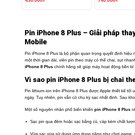
430.000
₫
740.000
₫
Pin iPhone 8 Plus – Giải pháp thay
Mobile
Pin iPhone 8 Plus là bộ phận quan trọng quyết định hiệu n
một thời gian dài, viên pin theo máy có thể chai, sụt nha
iPhone 8 Plus
chính hãng sẽ giúp máy hoạt động bền bỉ h
Vì sao pin iPhone 8 Plus bị chai th
Pin lithium-ion trên iPhone 8 Plus được Apple thiết kế t
ngày. Tuy nhiên, pin vẫn có chu kỳ sạc nhất định. Sau k
Một số nguyên nhân phổ biến khiến
pin iPhone 8 Plus
nh
Sạc pin qua đêm hoặc sạc bằng củ, cáp kém chất lượn
Vừa sạc vừa sử dụng ứng dụng nặng như chơi game, x