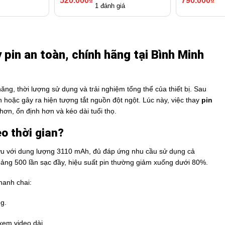
520.000
₫
790.000
₫
1 đánh giá
 pin an toàn, chính hãng tại Bình Minh
ăng, thời lượng sử dụng và trải nghiệm tổng thể của thiết bị. Sau
nh hoặc gây ra hiện tượng tắt nguồn đột ngột. Lúc này, việc thay
pin
ơn, ổn định hơn và kéo dài tuổi thọ.
eo thời gian?
ối ưu với dung lượng 3110 mAh, đủ đáp ứng nhu cầu sử dụng cả
hoảng 500 lần sạc đầy, hiệu suất pin thường giảm xuống dưới 80%.
anh chai:
g.
em video dài.