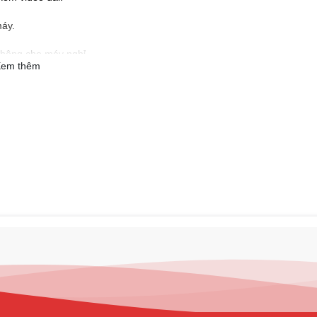
máy.
 không cho máy nghỉ.
em thêm