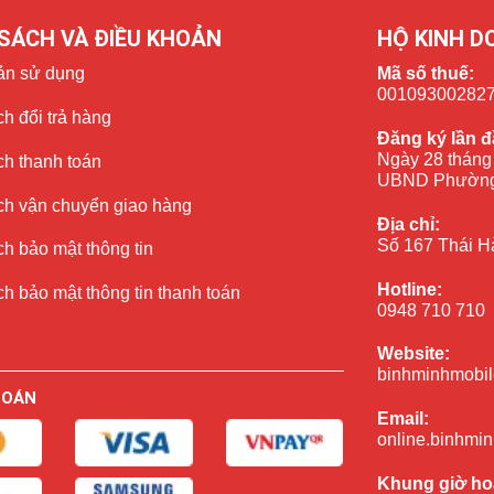
SÁCH VÀ ĐIỀU KHOẢN
HỘ KINH D
ản sử dụng
Mã số thuế:
ặc giảm dung lượng nhanh chóng.
00109300282
h đổi trả hàng
n iPhone 8 Plus
Đăng ký lần đ
Ngày 28 tháng
ch thanh toán
biểu hiện sau:
UBND Phường
ch vận chuyển giao hàng
Địa chỉ:
Số 167 Thái H
h bảo mật thông tin
 20%.
Hotline:
h bảo mật thông tin thanh toán
0948 710 710
Website:
binhminhmobil
ng tối đa dưới 80%.
TOÁN
Email:
hính là thay
pin iPhone 8 Plus
mới để đảm bảo an toàn và khôi
online.binhmi
Khung giờ ho