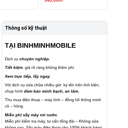
340.000
₫
Thông số kỹ thuật
TẠI
BINHMINHMOBILE
Dịch vụ
chuyên nghiệp.
Tiết kiệm
, giá rõ ràng không thêm phí.
Xem trực tiếp, lấy ngay.
Với dịch vụ sửa chữa nhiều giờ: ký tên trên linh kiện,
chụp hình
đảm bảo minh bạch, an tâm.
Thu mua điện thoại – máy tính – đồng hồ thông minh
cũ – hỏng.
Miễn phí sấy máy rơi nước
Miễn phí kiểm tra máy, tư vấn tổng đài – Không sửa
không sao. Sấy máy điện thoại cho 100% khách hàng.