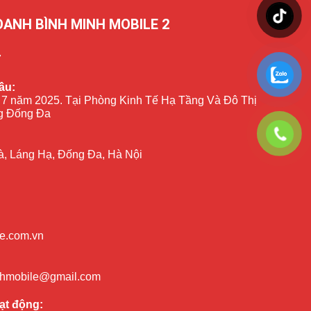
OANH BÌNH MINH MOBILE 2
7
ầu:
 7 năm 2025. Tại Phòng Kinh Tế Hạ Tầng Và Đô Thị
 Đống Đa
à, Láng Hạ, Đống Đa, Hà Nội
e.com.vn
nhmobile@gmail.com
ạt động: