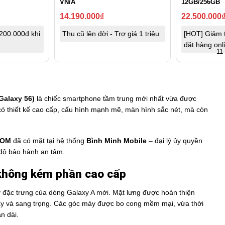
VN/A
12GB/256GB
14.190.000
₫
22.500.000
200.000đ khi
Thu cũ lên đời - Trợ giá 1 triệu
[HOT] Giảm 
đặt hàng onl
11
alaxy 56)
là chiếc smartphone tầm trung mới nhất vừa được
có thiết kế cao cấp, cấu hình mạnh mẽ, màn hình sắc nét, mà còn
ROM
đã có mặt tại hệ thống
Bình Minh Mobile
– đại lý ủy quyền
độ bảo hành an tâm.
g không kém phần cao cấp
t lý đặc trưng của dòng Galaxy A mới. Mặt lưng được hoàn thiện
y và sang trọng. Các góc máy được bo cong mềm mại, vừa thời
n dài.