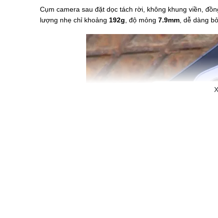
Cụm camera sau đặt dọc tách rời, không khung viền, đồng
lượng nhẹ chỉ khoảng
192g
, độ mỏng
7.9mm
, dễ dàng bỏ
X
Màn hình Super AMOLED 6.7 inch – 