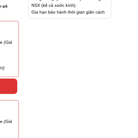
NSX (kể cả xước kính).
o giá
Gia hạn bảo hành thời gian giãn cách
te
(Giá
rị)
te
(Giá