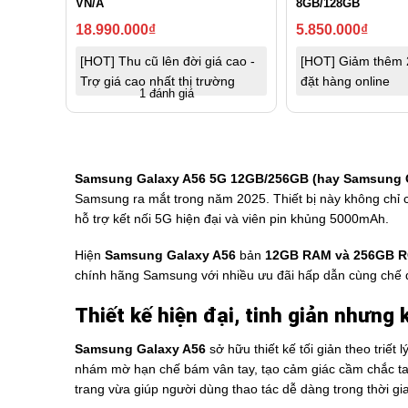
VN/A
8GB/128GB
18.990.000
₫
5.850.000
₫
[HOT] Thu cũ lên đời giá cao -
[HOT] Giảm thêm 
Trợ giá cao nhất thị trường
đặt hàng online
1 đánh giá
Samsung Galaxy A56 5G 12GB/256GB (hay Samsung G
Samsung ra mắt trong năm 2025. Thiết bị này không chỉ 
hỗ trợ kết nối 5G hiện đại và viên pin khủng 5000mAh.
Hiện
Samsung Galaxy A56
bản
12
GB RAM và 256GB 
chính hãng Samsung với nhiều ưu đãi hấp dẫn cùng chế 
Thiết kế hiện đại, tinh giản nhưn
Samsung Galaxy A56
sở hữu thiết kế tối giản theo triế
nhám mờ hạn chế bám vân tay, tạo cảm giác cầm chắc ta
trang vừa giúp người dùng thao tác dễ dàng trong thời gia