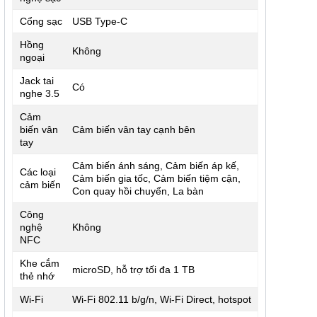
Cổng sạc
USB Type-C
Hồng
Không
ngoại
Jack tai
Có
nghe 3.5
Cảm
biến vân
Cảm biến vân tay cạnh bên
tay
Cảm biến ánh sáng, Cảm biến áp kế,
Các loại
Cảm biến gia tốc, Cảm biến tiệm cận,
cảm biến
Con quay hồi chuyển, La bàn
Công
nghệ
Không
NFC
Khe cắm
microSD, hỗ trợ tối đa 1 TB
thẻ nhớ
Wi-Fi
Wi-Fi 802.11 b/g/n, Wi-Fi Direct, hotspot