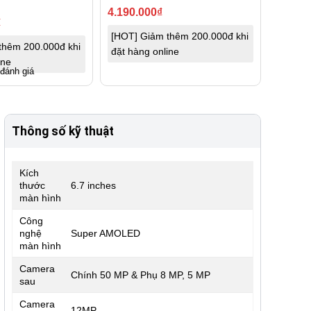
4.190.000
₫
₫
[HOT] Giảm thêm 200.000đ khi
thêm 200.000đ khi
đặt hàng online
ine
 đánh giá
Thông số kỹ thuật
Kích
thước
6.7 inches
màn hình
Công
nghệ
Super AMOLED
màn hình
Camera
Chính 50 MP & Phụ 8 MP, 5 MP
sau
Camera
12MP