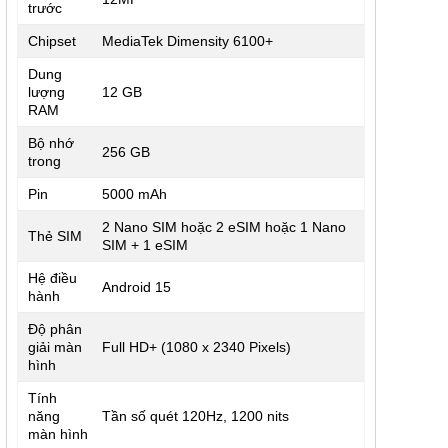
trước
Chipset
MediaTek Dimensity 6100+
Dung
lượng
12 GB
RAM
Bộ nhớ
256 GB
trong
Pin
5000 mAh
2 Nano SIM hoặc 2 eSIM hoặc 1 Nano
Thẻ SIM
SIM + 1 eSIM
Hệ điều
Android 15
hành
Độ phân
giải màn
Full HD+ (1080 x 2340 Pixels)
hình
Tính
năng
Tần số quét 120Hz, 1200 nits
màn hình