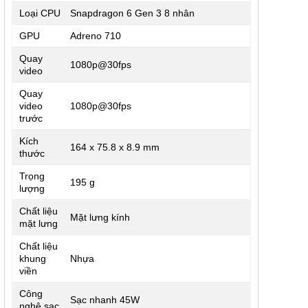
Loại CPU
Snapdragon 6 Gen 3 8 nhân
GPU
Adreno 710
Quay
1080p@30fps
video
Quay
video
1080p@30fps
trước
Kích
164 x 75.8 x 8.9 mm
thước
Trọng
195 g
lượng
Chất liệu
Mặt lưng kính
mặt lưng
Chất liệu
khung
Nhựa
viền
Công
Sạc nhanh 45W
nghệ sạc