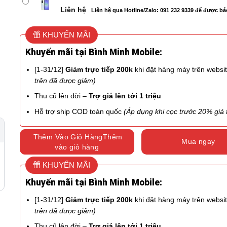
Liên hệ
Liên hệ qua Hotline/Zalo: 091 232 9339 để được bá
KHUYẾN MÃI
Khuyến mãi tại Bình Minh Mobile:
[1-31/12]
Giảm trực tiếp 200k
khi đặt hàng máy trên websi
trên đã được giảm)
Thu cũ lên đời –
Trợ giá lên tới 1 triệu
Hỗ trợ ship COD toàn quốc
(Áp dụng khi cọc trước 20% giá t
Thêm Vào Giỏ HàngThêm
Mua ngay
vào giỏ hàng
KHUYẾN MÃI
Khuyến mãi tại Bình Minh Mobile:
[1-31/12]
Giảm trực tiếp 200k
khi đặt hàng máy trên websi
trên đã được giảm)
Thu cũ lên đời –
Trợ giá lên tới 1 triệu