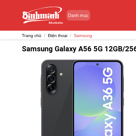
Skip
to
Danh mục
content
/
/
Trang chủ
Điện thoại
Samsung
Samsung Galaxy A56 5G 12GB/25