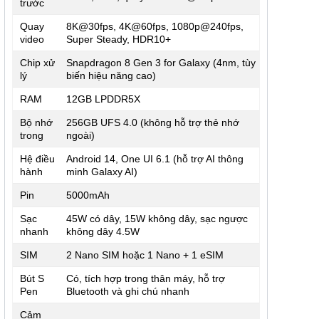
trước
Quay
8K@30fps, 4K@60fps, 1080p@240fps,
video
Super Steady, HDR10+
Chip xử
Snapdragon 8 Gen 3 for Galaxy (4nm, tùy
lý
biến hiệu năng cao)
RAM
12GB LPDDR5X
Bộ nhớ
256GB UFS 4.0 (không hỗ trợ thẻ nhớ
trong
ngoài)
Hệ điều
Android 14, One UI 6.1 (hỗ trợ AI thông
hành
minh Galaxy AI)
Pin
5000mAh
Sạc
45W có dây, 15W không dây, sạc ngược
nhanh
không dây 4.5W
SIM
2 Nano SIM hoặc 1 Nano + 1 eSIM
Bút S
Có, tích hợp trong thân máy, hỗ trợ
Pen
Bluetooth và ghi chú nhanh
Cảm