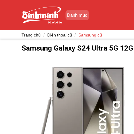
Skip
to
Danh mục
content
/
/
Trang chủ
Điện thoại cũ
Samsung cũ
Samsung Galaxy S24 Ultra 5G 12G