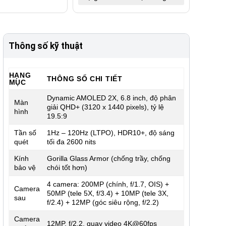
Thông số kỹ thuật
HẠNG
THÔNG SỐ CHI TIẾT
MỤC
Dynamic AMOLED 2X, 6.8 inch, độ phân
Màn
giải QHD+ (3120 x 1440 pixels), tỷ lệ
hình
19.5:9
Tần số
1Hz – 120Hz (LTPO), HDR10+, độ sáng
quét
tối đa 2600 nits
Kính
Gorilla Glass Armor (chống trầy, chống
bảo vệ
chói tốt hơn)
4 camera: 200MP (chính, f/1.7, OIS) +
Camera
50MP (tele 5X, f/3.4) + 10MP (tele 3X,
sau
f/2.4) + 12MP (góc siêu rộng, f/2.2)
Camera
12MP, f/2.2, quay video 4K@60fps