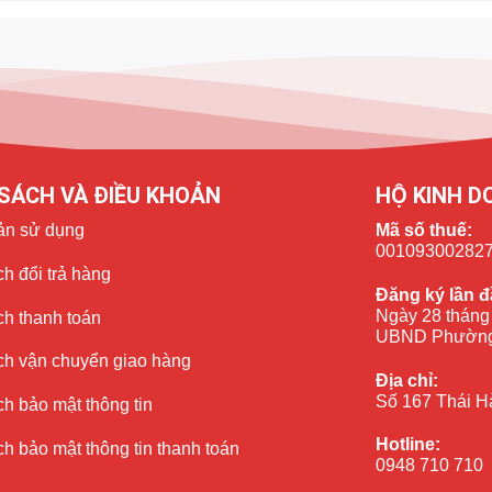
SÁCH VÀ ĐIỀU KHOẢN
HỘ KINH D
ản sử dụng
Mã số thuế:
00109300282
UFS 4.0
siêu nhanh, giúp mọi tác vụ – từ chơi game 3D nặng, quay
h đổi trả hàng
Đăng ký lần đ
Ngày 28 tháng
ch thanh toán
UBND Phường
ủ đắc lực thời đại mới
ch vận chuyển giao hàng
Địa chỉ:
 thống trí tuệ nhân tạo của Samsung giúp bạn:
Số 167 Thái H
h bảo mật thông tin
Hotline:
h bảo mật thông tin thanh toán
0948 710 710