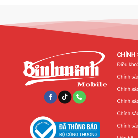
CHÍNH 
Điều kho
Đi kèm là
12GB RAM LPDDR5X
và bộ nhớ trong
256GB 
Chính sác
phim 8K hay xử lý AI – đều chạy mượt mà, không giật lag.
Chính sá
Trí tuệ nhân tạo Galaxy AI – Trợ th
Chính sá
Điểm nổi bật của S24 Ultra là tích hợp sâu
Galaxy AI
– hệ
Chính sác
Dịch trực tiếp cuộc gọi
bằng Live Translate
Chính sác
Tóm tắt ghi chú thông minh