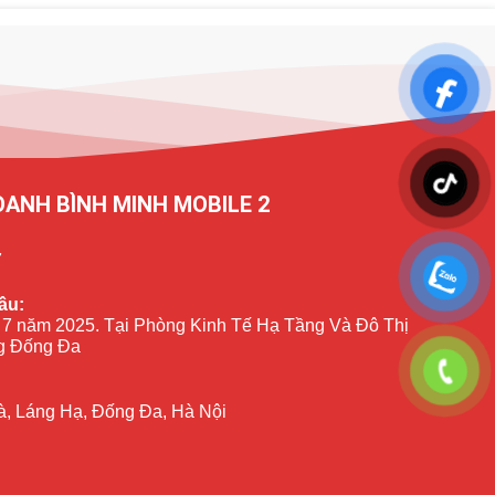
OANH BÌNH MINH MOBILE 2
7
ầu:
 7 năm 2025. Tại Phòng Kinh Tế Hạ Tầng Và Đô Thị
 Đống Đa
à, Láng Hạ, Đống Đa, Hà Nội