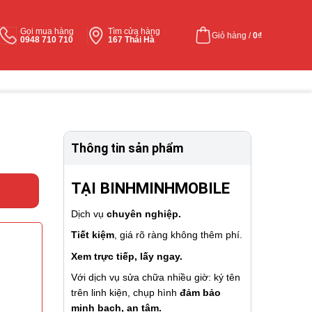
Gọi mua hàng
Tìm cửa hàng
Giỏ hàng /
0
₫
0948 710 710
167 Thái Hà
Thông tin sản phẩm
TẠI BINHMINHMOBILE
Dịch vụ
chuyên nghiệp.
Tiết kiệm
, giá rõ ràng không thêm phí.
Xem trực tiếp, lấy ngay.
Với dịch vụ sửa chữa nhiều giờ: ký tên
trên linh kiện, chụp hình
đảm bảo
minh bạch, an tâm.