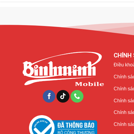
CHÍNH 
Điều kho
Chính sác
Chính sá
Chính sá
Chính sác
Chính sác