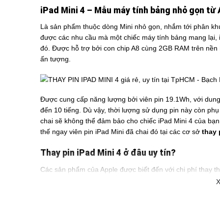
iPad Mini 4 – Mẫu máy tính bảng nhỏ gọn từ 
Là sản phẩm thuộc dòng Mini nhỏ gọn, nhắm tới phân kh
được các nhu cầu mà một chiếc máy tính bảng mang lại, iP
đó. Được hỗ trợ bởi con chip A8 cùng 2GB RAM trên nền h
ấn tượng.
Được cung cấp năng lượng bởi viên pin 19.1Wh, với dung 
đến 10 tiếng. Dù vậy, thời lượng sử dụng pin này còn phụ 
chai sẽ không thể đảm bảo cho chiếc iPad Mini 4 của bạn h
thế ngay viên pin iPad Mini đã chai đó tại các cơ sở
thay 
Thay pin iPad Mini 4 ở đâu uy tín?
Các sản phẩm của Apple được biết đến với chi phí thay th
pin cho iPad Mini 4 tại Bình Minh Mobile với chi phí dễ 
X
tại Apple. Quá trình thay pin iPad Mini được diễn ra nhan
mất khoảng 1 ngày gửi máy tại cửa hàng Bình Minh Mobile
thay pin cho iPad.