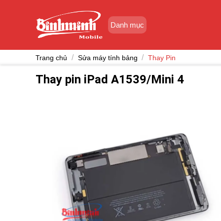
Skip
to
Danh mục
content
/
/
Trang chủ
Sửa máy tính bảng
Thay Pin
Thay pin iPad A1539/Mini 4