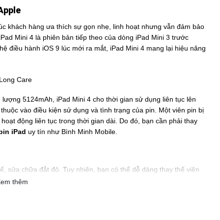
Apple
úc khách hàng ưa thích sự gọn nhẹ, linh hoạt nhưng vẫn đảm bảo
ad Mini 4 là phiên bản tiếp theo của dòng iPad Mini 3 trước
ệ điều hành iOS 9 lúc mới ra mắt, iPad Mini 4 mang lại hiệu năng
lượng 5124mAh, iPad Mini 4 cho thời gian sử dụng liên tục lên
thuộc vào điều kiện sử dụng và tình trạng của pin. Một viên pin bị
oạt động liên tục trong thời gian dài. Do đó, bạn cần phải thay
pin iPad
uy tín như Bình Minh Mobile.
ế, sửa chữa đắt đỏ. Tuy nhiên, bạn có thể dễ dàng thay thế viên
chịu hơn nhưng chất lượng vẫn được đảm bảo như khi bạn thay thế
em thêm
h chóng giúp bạn tiết kiệm được quỹ thời gian của mình. Bạn chỉ
 để các kỹ thuật viên giàu kinh nghiệm của chúng tôi tiến hành