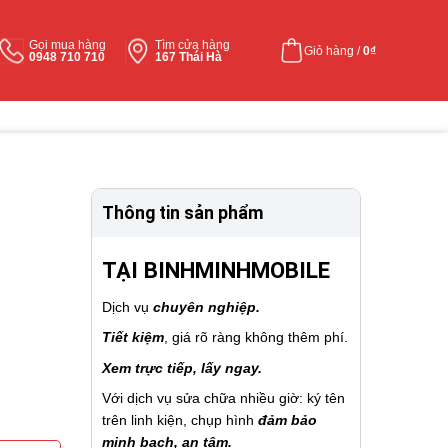
Gọi mua hàng
Tìm cửa hàng
Giỏ hàng /
0
₫
0948 710 710
167 Thái Hà
Thông tin sản phẩm
TẠI BINHMINHMOBILE
Dịch vụ
chuyên nghiệp.
Tiết kiệm
, giá rõ ràng không thêm phí.
Xem trực tiếp, lấy ngay.
Với dịch vụ sửa chữa nhiều giờ: ký tên
trên linh kiện, chụp hình
đảm bảo
minh bạch, an tâm.