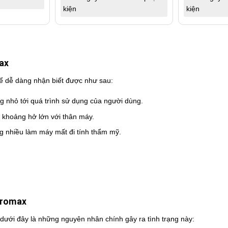
kiện
kiện
ax
hể dễ dàng nhận biết được như sau:
g nhỏ tới quá trình sử dụng của người dùng.
ạo khoảng hở lớn với thân máy.
ng nhiều làm máy mất đi tính thẩm mỹ.
promax
p, dưới đây là những nguyên nhân chính gây ra tình trạng này: