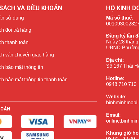
SÁCH VÀ ĐIỀU KHOẢN
HỘ KINH D
ản sử dụng
Mã số thuế:
00109300282
h đổi trả hàng
Đăng ký lần đ
Ngày 28 tháng
ch thanh toán
UBND Phường
ch vận chuyển giao hàng
Địa chỉ:
Số 167 Thái H
h bảo mật thông tin
ín nếu quan sát thấy chiếc iPhone 13-pro-promax của mình đang
Hotline:
h bảo mật thông tin thanh toán
ó thể tham khảo dịch vụ thay vỏ cho iPhone 13-pro-promax tại
0948 710 710
Website:
ỏng trên máy mà khách hàng đang gặp phải.
binhminhmobil
TOÁN
 báo đến khách hàng dịch vụ sửa chữa phù hợp, tiết kiệm chi phí
Email:
online.binhmi
 kỹ thuật viên sẽ tiến hành thay vỏ, khung sườn cho iPhone 13-
Khung giờ ho
08:00 - 22:00