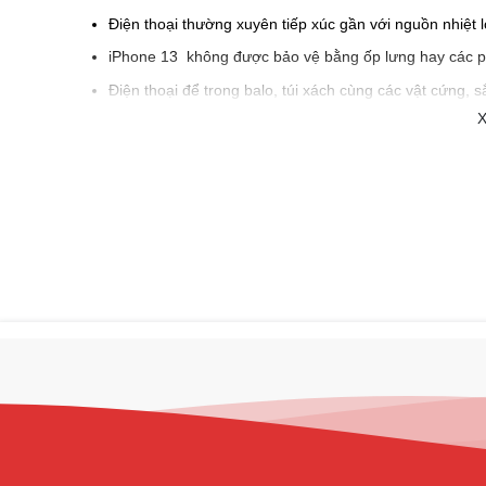
Điện thoại thường xuyên tiếp xúc gần với nguồn nhiệt 
iPhone 13 không được bảo vệ bằng ốp lưng hay các p
Điện thoại để trong balo, túi xách cùng các vật cứng,
X
iPhone 13 bị vật nặng đè lên gây vỡ mặt lưng.