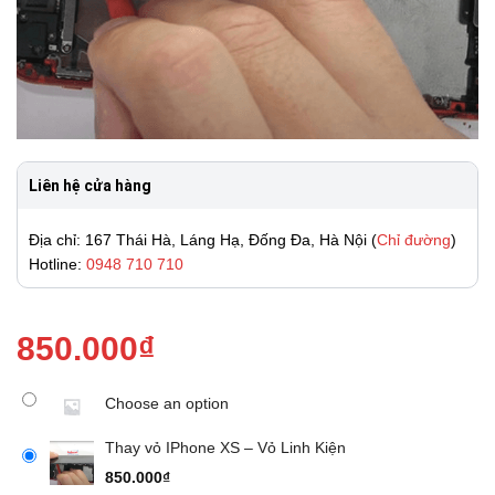
Liên hệ cửa hàng
Địa chỉ: 167 Thái Hà, Láng Hạ, Đống Đa, Hà Nội (
Chỉ đường
)
Hotline:
0948 710 710
850.000
₫
Choose an option
Thay vỏ IPhone XS – Vỏ Linh Kiện
850.000
₫