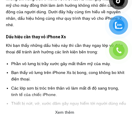
mỹ cho máy đồng thời làm ảnh hưởng không nhỏ đến các hoạt
động của người dùng. Dưới đây hãy cùng tìm hiểu về nguyên
nhân, dấu hiệu hỏng cùng như quy trình thay vỏ cho iPhone X
nhé.
Dấu hiệu cần thay vỏ iPhone Xs
Khi bạn thấy những dấu hiệu này thì cần thay ngay lớp vỏ điện
thoại để tránh ảnh hưởng các linh kiện bên trong:
Phần vỏ lưng bị trầy xước gây mất thẩm mỹ của máy.
Bạn thấy vỏ lưng trên iPhone Xs bị bong, cong không bo khít
điện thoại.
Các lớp sơn bị tróc trên thân vỏ làm mất đi độ sang trọng,
tinh tế của chiếc iPhone.
Thiết bị nứt, vớ, xước dăm gây nguy hiểm tới người dùng nếu
không thay sửa kịp thời.
Xem thêm
Một số dấu hiệu cụ thể ở bên ngoài lớp vỏ máy, cần thây ngay
để không làm mất đi tính thẩm mỹ, giá trị cũng như linh kiện bên