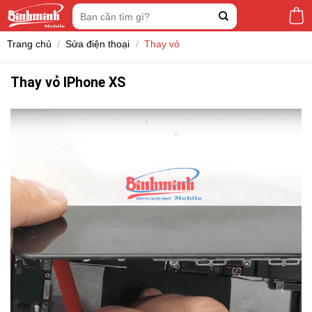
Skip
Tìm
to
kiếm:
content
Trang chủ
/
Sửa điện thoại
/
Thay vỏ
Thay vỏ IPhone XS