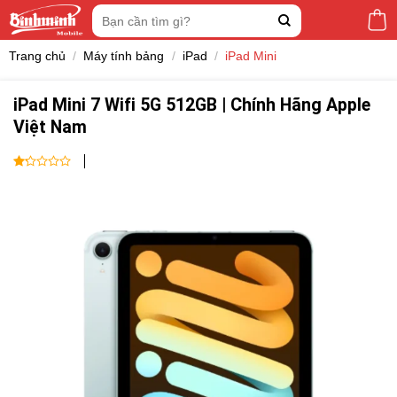
Skip
Tìm
to
kiếm:
content
Trang chủ
/
Máy tính bảng
/
iPad
/
iPad Mini
iPad Mini 7 Wifi 5G 512GB | Chính Hãng Apple
Việt Nam
1
out
of
5