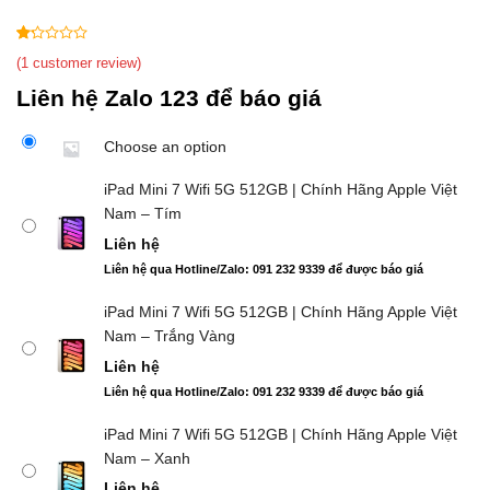
1
5
1
(
1
customer review)
out
Liên hệ Zalo 123 để báo giá
of
based
on
Choose an option
customer
rating
iPad Mini 7 Wifi 5G 512GB | Chính Hãng Apple Việt
Nam – Tím
Liên hệ
Liên hệ qua Hotline/Zalo: 091 232 9339 để được báo giá
iPad Mini 7 Wifi 5G 512GB | Chính Hãng Apple Việt
Nam – Trắng Vàng
Liên hệ
Liên hệ qua Hotline/Zalo: 091 232 9339 để được báo giá
iPad Mini 7 Wifi 5G 512GB | Chính Hãng Apple Việt
Nam – Xanh
Liên hệ