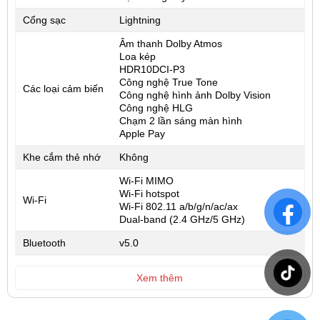
Cổng sạc
Lightning
Âm thanh Dolby Atmos
Loa kép
HDR10DCI-P3
Công nghệ True Tone
Các loại cảm biến
Công nghệ hình ảnh Dolby Vision
Công nghệ HLG
Chạm 2 lần sáng màn hình
Apple Pay
Khe cắm thẻ nhớ
Không
Wi-Fi MIMO
Wi-Fi hotspot
Wi-Fi
Wi-Fi 802.11 a/b/g/n/ac/ax
Dual-band (2.4 GHz/5 GHz)
Bluetooth
v5.0
Xem thêm