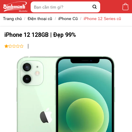
Skip
Tìm
to
kiếm:
content
Trang chủ
/
Điện thoại cũ
/
iPhone Cũ
/
iPhone 12 Series cũ
iPhone 12 128GB | Đẹp 99%
1
out
of
5