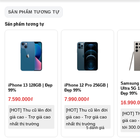
SẢN PHẨM TƯƠNG TỰ
Sản phẩm tương tự
Samsung 
iPhone 13 128GB | Đẹp
iPhone 12 Pro 256GB |
Ultra 5G 
99%
Đẹp 99%
Đẹp 99%
7.590.000
₫
7.990.000
₫
16.990.
[HOT] Thu cũ lên đời
[HOT] Thu cũ lên đời
[HOT] Th
giá cao - Trợ giá cao
giá cao - Trợ giá cao
giá cao -
nhất thị trường
nhất thị trường
tới 300.
5 đánh giá