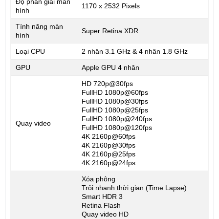
Độ phân giải màn
1170 x 2532 Pixels
hình
Tính năng màn
Super Retina XDR
hình
Loại CPU
2 nhân 3.1 GHz & 4 nhân 1.8 GHz
GPU
Apple GPU 4 nhân
HD 720p@30fps
FullHD 1080p@60fps
FullHD 1080p@30fps
FullHD 1080p@25fps
FullHD 1080p@240fps
Quay video
FullHD 1080p@120fps
4K 2160p@60fps
4K 2160p@30fps
4K 2160p@25fps
4K 2160p@24fps
Xóa phông
Trôi nhanh thời gian (Time Lapse)
Smart HDR 3
Retina Flash
Quay video HD