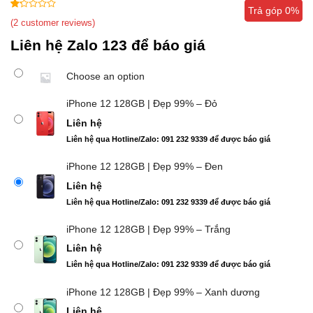
Trả góp 0%
Trả góp 0%
1
5
2
(
2
customer reviews)
out
Liên hệ Zalo 123 để báo giá
of
based
on
Choose an option
customer
ratings
iPhone 12 128GB | Đẹp 99% – Đỏ
Liên hệ
Liên hệ qua Hotline/Zalo: 091 232 9339 để được báo giá
iPhone 12 128GB | Đẹp 99% – Đen
Liên hệ
Liên hệ qua Hotline/Zalo: 091 232 9339 để được báo giá
iPhone 12 128GB | Đẹp 99% – Trắng
Liên hệ
Liên hệ qua Hotline/Zalo: 091 232 9339 để được báo giá
iPhone 12 128GB | Đẹp 99% – Xanh dương
Liên hệ