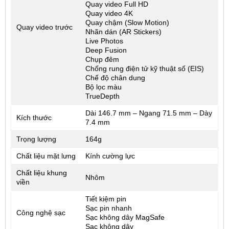
Quay video Full HD
Quay video 4K
Quay chậm (Slow Motion)
Quay video trước
Nhãn dán (AR Stickers)
Live Photos
Deep Fusion
Chụp đêm
Chống rung điện tử kỹ thuật số (EIS)
Chế độ chân dung
Bộ lọc màu
TrueDepth
Dài 146.7 mm – Ngang 71.5 mm – Dày
Kích thước
7.4 mm
Trọng lượng
164g
Chất liệu mặt lưng
Kính cường lực
Chất liệu khung
Nhôm
viền
Tiết kiệm pin
Sạc pin nhanh
Công nghệ sạc
Sạc không dây MagSafe
Sạc không dây