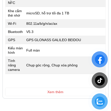
NFC
Khe cắm
microSD, hỗ trợ tối đa 1 TB
thẻ nhớ
Wi-Fi
802.11a/b/g/n/ac/ax
Bluetooth
V5.3
GPS
GPS GLONASS GALILEO BEIDOU
Kiểu màn
Full màn
hình
Tính
năng
Chụp góc rộng, Chụp xóa phông
camera
Xem thêm