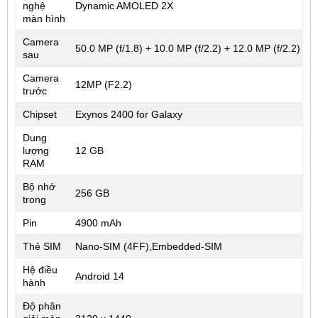
nghệ
Dynamic AMOLED 2X
màn hình
Camera
50.0 MP (f/1.8) + 10.0 MP (f/2.2) + 12.0 MP (f/2.2)
sau
Camera
12MP (F2.2)
trước
Chipset
Exynos 2400 for Galaxy
Dung
lượng
12 GB
RAM
Bộ nhớ
256 GB
trong
Pin
4900 mAh
Thẻ SIM
Nano-SIM (4FF),Embedded-SIM
Hệ điều
Android 14
hành
Độ phân