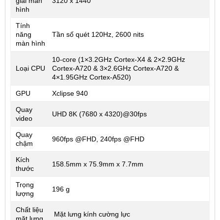
giải màn
3120 x 1440
hình
Tính
năng
Tần số quét 120Hz, 2600 nits
màn hình
10-core (1×3.2GHz Cortex-X4 & 2×2.9GHz
Loại CPU
Cortex-A720 & 3×2.6GHz Cortex-A720 &
4×1.95GHz Cortex-A520)
GPU
Xclipse 940
Quay
UHD 8K (7680 x 4320)@30fps
video
Quay
960fps @FHD, 240fps @FHD
chậm
Kích
158.5mm x 75.9mm x 7.7mm
thước
Trọng
196 g
lượng
Chất liệu
Mặt lưng kính cường lực
mặt lưng