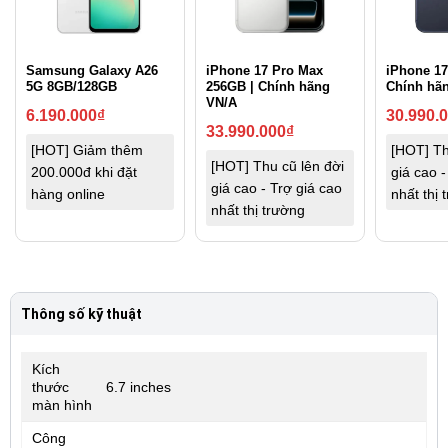
Samsung Galaxy A26
iPhone 17 Pro Max
iPhone 17
5G 8GB/128GB
256GB | Chính hãng
Chính hã
VN/A
6.190.000
₫
30.990.
33.990.000
₫
[HOT] Giảm thêm
[HOT] Th
[HOT] Thu cũ lên đời
200.000đ khi đặt
giá cao -
giá cao - Trợ giá cao
hàng online
nhất thị 
nhất thị trường
Thông số kỹ thuật
Kích
thước
6.7 inches
màn hình
Công