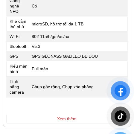
Công
nghệ
Có
NFC
Khe cắm
microSD, hỗ trợ tối đa 1 TB
thẻ nhớ
Wi-Fi
802.11a/b/g/n/ac/ax
Bluetooth
V5.3
GPS
GPS GLONASS GALILEO BEIDOU
Kiểu màn
Full màn
hình
Tính
năng
Chụp góc rộng, Chụp xóa phông
camera
Xem thêm