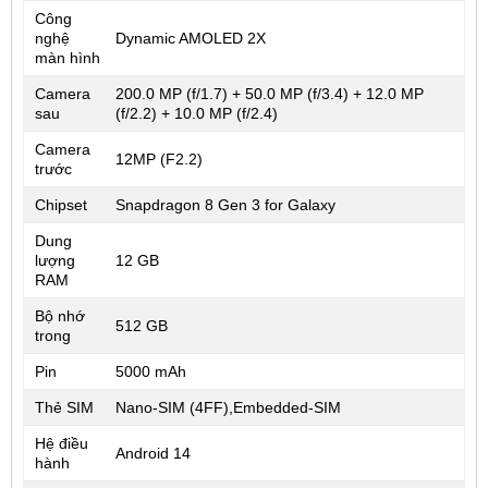
Công
nghệ
Dynamic AMOLED 2X
màn hình
Camera
200.0 MP (f/1.7) + 50.0 MP (f/3.4) + 12.0 MP
sau
(f/2.2) + 10.0 MP (f/2.4)
Camera
12MP (F2.2)
trước
Chipset
Snapdragon 8 Gen 3 for Galaxy
Dung
lượng
12 GB
RAM
Bộ nhớ
512 GB
trong
Pin
5000 mAh
Thẻ SIM
Nano-SIM (4FF),Embedded-SIM
Hệ điều
Android 14
hành