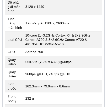
Độ phân
giải màn
3120 x 1440
hình
Tính
năng
Tần số quét 120Hz, 2600nits
màn hình
10-core (1×3.2GHz Cortex-X4 & 2×2.9GHz
Loại CPU
Cortex-A720 & 3×2.6GHz Cortex-A720 &
4×1.95GHz Cortex-A520)
GPU
Adreno 750
Quay
UHD 8K (7680 x 4320)@30fps
video
Quay
960fps @FHD, 240fps @FHD
chậm
Kích
162.3mm x 79.0mm x 8.6mm
thước
Trọng
232 g
lượng