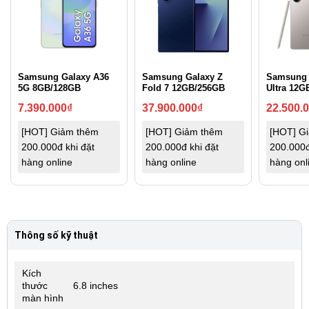
Samsung Galaxy A36
Samsung Galaxy Z
Samsung 
5G 8GB/128GB
Fold 7 12GB/256GB
Ultra 12G
7.390.000
₫
37.900.000
₫
22.500.
[HOT] Giảm thêm
[HOT] Giảm thêm
[HOT] G
200.000đ khi đặt
200.000đ khi đặt
200.000đ
hàng online
hàng online
hàng onl
Thông số kỹ thuật
Kích
thước
6.8 inches
màn hình