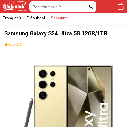
Skip
Tìm
to
kiếm:
content
Trang chủ
/
Điện thoại
/
Samsung
Samsung Galaxy S24 Ultra 5G 12GB/1TB
1
out
of
5