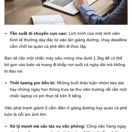
Tần suất di chuyển cực cao:
Lịch trình của một sinh viên
Kinh tế thường dày đặc từ việc lên giảng đường, chạy deadline
cắm chốt tại quán cà phê đến đi thực tập.
Bạn sẽ cần một chiếc máy siêu mỏng nhẹ dưới 1.3kg để có thể
bỏ gọn vào balo và mang đi khắp nơi suốt cả ngày dài mà không
bị đau vai.
Thời lượng pin bền bỉ:
Những buổi thảo luận nhóm kéo dài
hay những ngày học thông trưa tại thư viện trường rất cần một
chiếc laptop có pin thực tế trên 8 tiếng.
Việc phải tranh giành ổ cắm điện ở giảng đường hay quán cà phê
luôn là nỗi ám ảnh lớn.
Xử lý mượt mà các tác vụ văn phòng:
Công việc hàng ngày