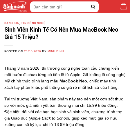
Skip
Tìm
to
kiếm:
content
ĐÁNH GIÁ
,
TIN CÔNG NGHỆ
Sinh Viên Kinh Tế Có Nên Mua MacBook Neo
Giá 15 Triệu?
POSTED ON
23/05/2026
BY
MINH BINH
Tháng 3 năm 2026, thị trường công nghệ toàn cầu chứng kiến
một bước đi chưa từng có tiền lệ từ Apple. Gã khổng lồ công nghệ
Mỹ chính thức trình làng mẫu
MacBook Neo
, chiếc máy tính
xách tay phân khúc phổ thông có giá rẻ nhất lịch sử của hãng.
Tại thị trường Việt Nam, sản phẩm này tạo nên một cơn sốt thực
sự với mức giá niêm yết bản thương mại chỉ 15.99 triệu đồng.
Đặc biệt, đối với các bạn học sinh và sinh viên, chương trình trợ
giá Giáo dục
(Apple Back to School)
giúp kéo mức giá sở hữu
xuống con số kỷ lục: chỉ từ 13.99 triệu đồng.