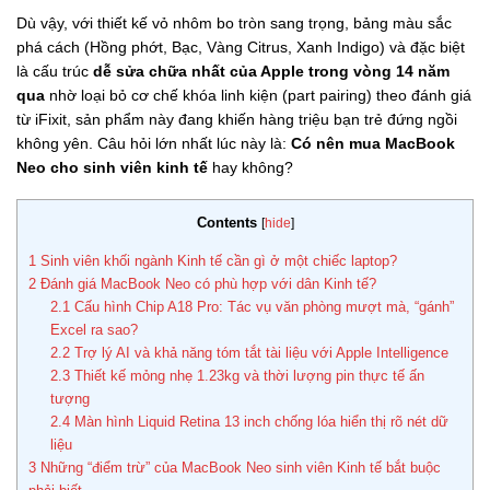
Dù vậy, với thiết kế vỏ nhôm bo tròn sang trọng, bảng màu sắc
phá cách (Hồng phớt, Bạc, Vàng Citrus, Xanh Indigo) và đặc biệt
là cấu trúc
dễ sửa chữa nhất của Apple trong vòng 14 năm
qua
nhờ loại bỏ cơ chế khóa linh kiện (part pairing) theo đánh giá
từ iFixit, sản phẩm này đang khiến hàng triệu bạn trẻ đứng ngồi
không yên. Câu hỏi lớn nhất lúc này là:
Có nên mua MacBook
Neo cho sinh viên kinh tế
hay không?
Contents
[
hide
]
1
Sinh viên khối ngành Kinh tế cần gì ở một chiếc laptop?
2
Đánh giá MacBook Neo có phù hợp với dân Kinh tế?
2.1
Cấu hình Chip A18 Pro: Tác vụ văn phòng mượt mà, “gánh”
Excel ra sao?
2.2
Trợ lý AI và khả năng tóm tắt tài liệu với Apple Intelligence
2.3
Thiết kế mỏng nhẹ 1.23kg và thời lượng pin thực tế ấn
tượng
2.4
Màn hình Liquid Retina 13 inch chống lóa hiển thị rõ nét dữ
liệu
3
Những “điểm trừ” của MacBook Neo sinh viên Kinh tế bắt buộc