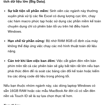
tích dữ liệu lớn (Big Data)
.
Sự bất tiện về phần mềm:
Sinh viên các ngành này thường
xuyên phải xử lý các file Excel có dung lượng cực lớn, chạy
các hàm macro phức tạp hoặc sử dụng các phần mềm kế toán
chuyên dụng chỉ có phiên bản tối ưu trên hệ điều hành
Windows.
Hạn chế từ phần cứng:
Bộ nhớ RAM 8GB cố định của máy
không thể đáp ứng việc chạy các mô hình thuật toán dữ liệu
nặng.
Cản trở khi làm việc ban đêm:
Việc cắt giảm đèn nền bàn
phím trên tất cả các phiên bản sẽ gây bất tiện rất lớn nếu bạn
phải thức đêm để rà soát các bảng cân đối kế toán hoặc kiểm
tra các dòng code dữ liệu trong phòng tối.
Nếu bạn thuộc nhóm ngành này, các dòng laptop Windows có
sẵn 16GB RAM hoặc các mẫu MacBook Air đời cũ có sẵn đèn
nền và Touch ID sẽ là sự lựa chọn thực tế hơn.