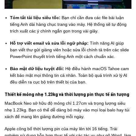
Tóm tắt tài liệu siêu tốc:
Bạn chỉ cần đưa các file bài luận
tiếng Anh dài hàng chục trang vào máy. Hệ thống sẽ tự động
trích xuất các ý chính ngắn gọn trong vài giây.
Hỗ trợ viết email và sửa lỗi ngữ pháp:
Tính năng AI giúp
bạn viết thư gửi giảng viên hoặc sửa lỗi chính tả trên các slide
PowerPoint thuyết trình tiếng Anh một cách chuẩn xác.
Bảo mật dữ liệu tuyệt đối:
Hệ điều hành macOS Tahoe cam
kết bảo mật mọi thông tin cá nhân. Toàn bộ quá trình xử lý AI
đều diễn ra cục bộ trên thiết bị của bạn.
Thiết kế mỏng nhẹ 1.23kg và thời lượng pin thực tế ấn tượng
MacBook Neo sở hữu độ mỏng chỉ 1.27cm và trọng lượng siêu
nhẹ 1.23kg. Bạn có thể dễ dàng bỏ máy vào mọi loại balo hay túi
xách để mang lên giảng đường mỗi ngày.
Apple công bố thời lượng pin của máy lên tới 16 tiếng. Trải
nghiệm sử dụng hỗn hợp thực tế với các tác vụ như gõ Word, làm