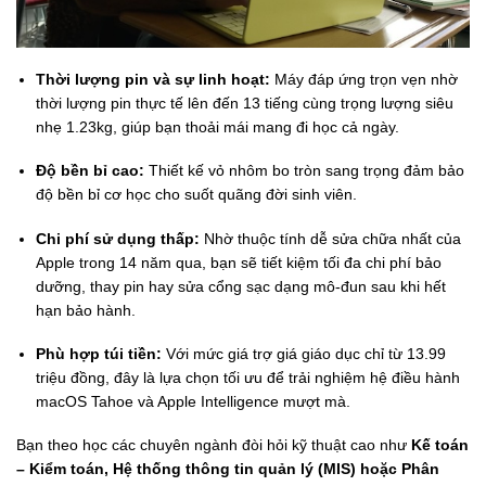
Thời lượng pin và sự linh hoạt:
Máy đáp ứng trọn vẹn nhờ
thời lượng pin thực tế lên đến 13 tiếng cùng trọng lượng siêu
nhẹ 1.23kg, giúp bạn thoải mái mang đi học cả ngày.
Độ bền bỉ cao:
Thiết kế vỏ nhôm bo tròn sang trọng đảm bảo
độ bền bỉ cơ học cho suốt quãng đời sinh viên.
Chi phí sử dụng thấp:
Nhờ thuộc tính dễ sửa chữa nhất của
Apple trong 14 năm qua, bạn sẽ tiết kiệm tối đa chi phí bảo
dưỡng, thay pin hay sửa cổng sạc dạng mô-đun sau khi hết
hạn bảo hành.
Phù hợp túi tiền:
Với mức giá trợ giá giáo dục chỉ từ 13.99
triệu đồng, đây là lựa chọn tối ưu để trải nghiệm hệ điều hành
macOS Tahoe và Apple Intelligence mượt mà.
Bạn theo học các chuyên ngành đòi hỏi kỹ thuật cao như
Kế toán
– Kiểm toán, Hệ thống thông tin quản lý (MIS) hoặc Phân