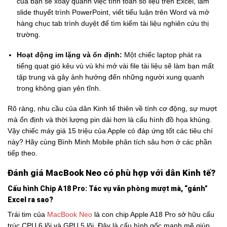
của bạn sẽ xoay quanh việc tính toán số liệu trên Excel, làm
slide thuyết trình PowerPoint, viết tiểu luận trên Word và mở
hàng chục tab trình duyệt để tìm kiếm tài liệu nghiên cứu thị
trường.
Hoạt động im lặng và ổn định:
Một chiếc laptop phát ra
tiếng quạt gió kêu vù vù khi mở vài file tài liệu sẽ làm bạn mất
tập trung và gây ảnh hưởng đến những người xung quanh
trong không gian yên tĩnh.
Rõ ràng, nhu cầu của dân Kinh tế thiên về tính cơ động, sự mượt
mà ổn định và thời lượng pin dài hơn là cấu hình đồ họa khủng.
Vậy chiếc máy giá 15 triệu của Apple có đáp ứng tốt các tiêu chí
này? Hãy cùng Bình Minh Mobile phân tích sâu hơn ở các phần
tiếp theo.
Đánh giá MacBook Neo có phù hợp với dân Kinh tế?
Cấu hình Chip A18 Pro: Tác vụ văn phòng mượt mà, “gánh”
Excel ra sao?
Trái tim của
MacBook Neo
là con chip Apple A18 Pro sở hữu cấu
trúc CPU 6 lõi và GPU 5 lõi. Đây là cấu hình gốc mạnh mẽ giúp