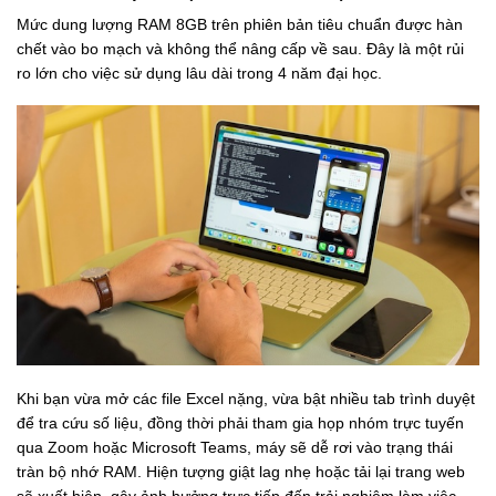
Mức dung lượng RAM 8GB trên phiên bản tiêu chuẩn được hàn
chết vào bo mạch và không thể nâng cấp về sau. Đây là một rủi
ro lớn cho việc sử dụng lâu dài trong 4 năm đại học.
Khi bạn vừa mở các file Excel nặng, vừa bật nhiều tab trình duyệt
để tra cứu số liệu, đồng thời phải tham gia họp nhóm trực tuyến
qua Zoom hoặc Microsoft Teams, máy sẽ dễ rơi vào trạng thái
tràn bộ nhớ RAM. Hiện tượng giật lag nhẹ hoặc tải lại trang web
sẽ xuất hiện, gây ảnh hưởng trực tiếp đến trải nghiệm làm việc