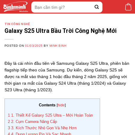
Skip
Tìm
to
kiếm:
content
TIN CÔNG NGHỆ
Galaxy S25 Ultra Bầu Trời Công Nghệ Mới
POSTED ON
01/03/2025
BY
MINH BINH
Đây là cái nhìn đầu tiên về Samsung Galaxy S25 Ultra, phiên bản
flagship tiếp theo của Samsung. Dự kiến, dòng Galaxy S25 sẽ
được ra mắt vào tháng 1 hoặc đầu tháng 2 năm 2025, giống với
thời gian ra mắt của Galaxy S24 Ultra (tháng 1/2024) và Galaxy
S23 Ultra (tháng 1/2023).
Contents
[
hide
]
1
1. Thiết Kế Galaxy S25 Ultra – Mới Hoàn Toàn
2
2. Cụm Camera Nâng Cấp
3
3. Kích Thước Nhỏ Gọn Và Nhẹ Hơn
4
4. Dung Lượng Pin Và Sạc Nhanh