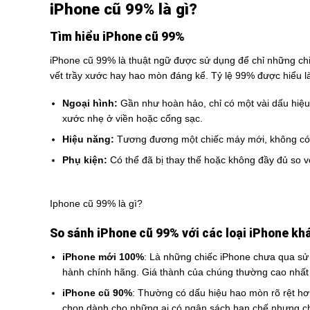
iPhone cũ 99% là gì?
Tìm hiểu iPhone cũ 99%
iPhone cũ 99% là thuật ngữ được sử dụng để chỉ những ch
vết trầy xước hay hao mòn đáng kể. Tỷ lệ 99% được hiểu l
Ngoại hình:
Gần như hoàn hảo, chỉ có một vài dấu hiệu
xước nhẹ ở viền hoặc cổng sạc.
Hiệu năng:
Tương đương một chiếc máy mới, không có
Phụ kiện:
Có thể đã bị thay thế hoặc không đầy đủ so 
Iphone cũ 99% là gì?
So sánh iPhone cũ 99% với các loại iPhone kh
iPhone mới 100%
: Là những chiếc iPhone chưa qua sử
hành chính hãng. Giá thành của chúng thường cao nhất t
iPhone cũ 90%
: Thường có dấu hiệu hao mòn rõ rệt hơn
chọn dành cho những ai có ngân sách hạn chế nhưng ch