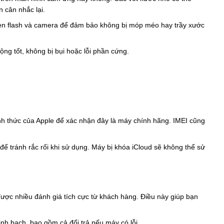
 cân nhắc lại.
 đèn flash và camera để đảm bảo không bị móp méo hay trầy xước
ng tốt, không bị bụi hoặc lỗi phần cứng.
ính thức của Apple để xác nhận đây là máy chính hãng. IMEI cũng
ể tránh rắc rối khi sử dụng. Máy bị khóa iCloud sẽ không thể sử
được nhiều đánh giá tích cực từ khách hàng. Điều này giúp bạn
nh bạch, bao gồm cả đổi trả nếu máy có lỗi.