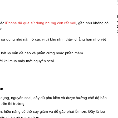
iếc
iPhone đã qua sử dụng nhưng còn rất mới
, gần như không có
à:
 sử dụng nhỏ nằm ở các vị trí khó nhìn thấy, chẳng hạn như vết
 bất kỳ vấn đề nào về phần cứng hoặc phần mềm.
với khi mua máy mới nguyên seal.
ác
 dụng, nguyên seal, đầy đủ phụ kiện và được hưởng chế độ bảo
rên thị trường.
, hiệu năng có thể suy giảm và dễ gặp phải lỗi hơn. Đây là lựa
ấp nhận rủi ro cao hơn.