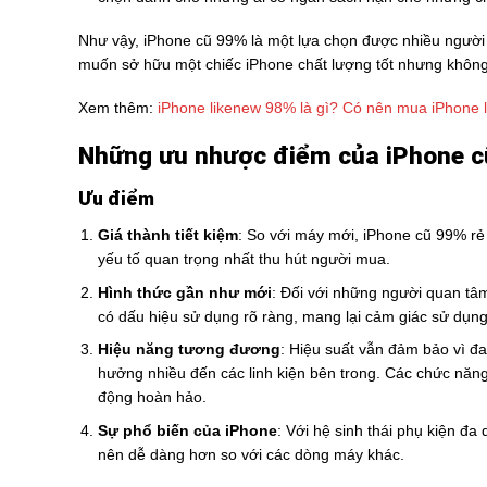
Như vậy, iPhone cũ 99% là một lựa chọn được nhiều người ư
muốn sở hữu một chiếc iPhone chất lượng tốt nhưng không m
Xem thêm:
iPhone likenew 98% là gì? Có nên mua iPhone 
Những ưu nhược điểm của iPhone c
Ưu điểm
Giá thành tiết kiệm
: So với máy mới, iPhone cũ 99% rẻ
yếu tố quan trọng nhất thu hút người mua.
Hình thức gần như mới
: Đối với những người quan tâm
có dấu hiệu sử dụng rõ ràng, mang lại cảm giác sử dụn
Hiệu năng tương đương
: Hiệu suất vẫn đảm bảo vì đ
hưởng nhiều đến các linh kiện bên trong. Các chức năn
động hoàn hảo.
Sự phổ biến của iPhone
: Với hệ sinh thái phụ kiện đa
nên dễ dàng hơn so với các dòng máy khác.