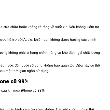
ua sửa chữa hoặc không rõ ràng về xuất xứ. Nếu không kiểm tra
ược hỗ trợ bởi Apple, khiến bạn không được hưởng các chính
hường không phải là hàng chính hãng và khó đánh giá chất lượng
nếu trước đó người sử dụng không bảo quản tốt. Điều này có thể
 sau một thời gian ngắn sử dụng.
hone cũ 99%
u sau khi mua iPhone cũ 99%:
o trên màn hình cảm ứng hay không. Các vết xước nhỏ có thể