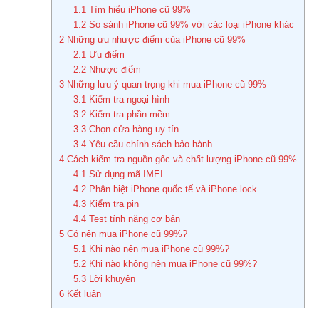
1.1
Tìm hiểu iPhone cũ 99%
1.2
So sánh iPhone cũ 99% với các loại iPhone khác
2
Những ưu nhược điểm của iPhone cũ 99%
2.1
Ưu điểm
2.2
Nhược điểm
3
Những lưu ý quan trọng khi mua iPhone cũ 99%
3.1
Kiểm tra ngoại hình
3.2
Kiểm tra phần mềm
3.3
Chọn cửa hàng uy tín
3.4
Yêu cầu chính sách bảo hành
4
Cách kiểm tra nguồn gốc và chất lượng iPhone cũ 99%
4.1
Sử dụng mã IMEI
4.2
Phân biệt iPhone quốc tế và iPhone lock
4.3
Kiểm tra pin
4.4
Test tính năng cơ bản
5
Có nên mua iPhone cũ 99%?
5.1
Khi nào nên mua iPhone cũ 99%?
5.2
Khi nào không nên mua iPhone cũ 99%?
5.3
Lời khuyên
6
Kết luận