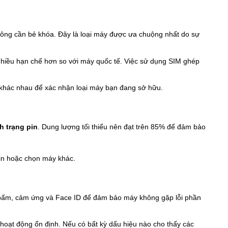
hông cần bẻ khóa. Đây là loại máy được ưa chuộng nhất do sự
nhiều hạn chế hơn so với máy quốc tế. Việc sử dụng SIM ghép
 khác nhau để xác nhận loại máy bạn đang sở hữu.
nh trạng pin
. Dung lượng tối thiểu nên đạt trên 85% để đảm bảo
in hoặc chọn máy khác.
bấm, cảm ứng và Face ID để đảm bảo máy không gặp lỗi phần
 hoạt động ổn định. Nếu có bất kỳ dấu hiệu nào cho thấy các