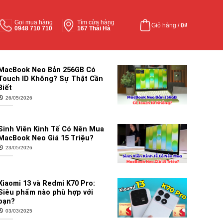
Gọi mua hàng
Tìm cửa hàng
Giỏ hàng /
0
₫
0948 710 710
167 Thái Hà
MacBook Neo Bản 256GB Có
Touch ID Không? Sự Thật Cần
Biết
26/05/2026
Sinh Viên Kinh Tế Có Nên Mua
MacBook Neo Giá 15 Triệu?
23/05/2026
Xiaomi 13 và Redmi K70 Pro:
Siêu phẩm nào phù hợp với
bạn?
03/03/2025