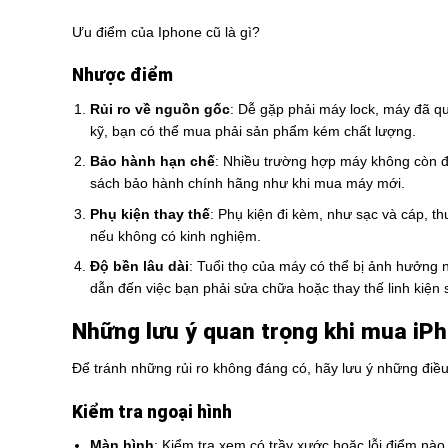
Ưu điểm của Iphone cũ là gì?
Nhược điểm
Rủi ro về nguồn gốc
: Dễ gặp phải máy lock, máy đã q
kỹ, bạn có thể mua phải sản phẩm kém chất lượng.
Bảo hành hạn chế
: Nhiều trường hợp máy không còn đ
sách bảo hành chính hãng như khi mua máy mới.
Phụ kiện thay thế
: Phụ kiện đi kèm, như sạc và cáp, t
nếu không có kinh nghiệm.
Độ bền lâu dài
: Tuổi thọ của máy có thể bị ảnh hưởng 
dẫn đến việc bạn phải sửa chữa hoặc thay thế linh kiện
Những lưu ý quan trọng khi mua iP
Để tránh những rủi ro không đáng có, hãy lưu ý những điề
Kiểm tra ngoại hình
Màn hình
: Kiểm tra xem có trầy xước hoặc lỗi điểm nà