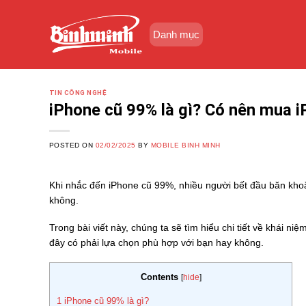
Skip
to
Danh mục
content
TIN CÔNG NGHỆ
iPhone cũ 99% là gì? Có nên mua i
POSTED ON
02/02/2025
BY
MOBILE BINH MINH
Khi nhắc đến iPhone cũ 99%, nhiều người bết đầu băn khoă
không.
Trong bài viết này, chúng ta sẽ tìm hiểu chi tiết về khái 
đây có phải lựa chọn phù hợp với bạn hay không.
Contents
[
hide
]
1
iPhone cũ 99% là gì?