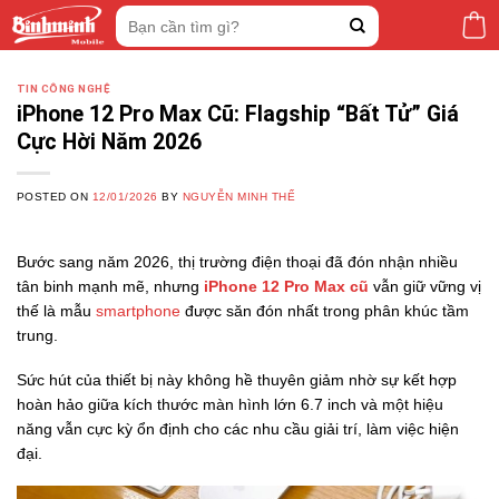
Skip
Tìm
to
kiếm:
content
TIN CÔNG NGHỆ
iPhone 12 Pro Max Cũ: Flagship “Bất Tử” Giá
Cực Hời Năm 2026
POSTED ON
12/01/2026
BY
NGUYỄN MINH THẾ
Bước sang năm 2026,
thị trường điện thoại đã đón nhận nhiều
tân binh mạnh mẽ,
nhưng
iPhone 12 Pro Max cũ
vẫn giữ vững vị
thế là mẫu
smartphone
được săn đón nhất trong phân khúc tầm
trung.
Sức hút của thiết bị này không hề thuyên giảm nhờ sự kết hợp
hoàn hảo giữa kích thước màn hình lớn 6.
7 inch và một hiệu
năng vẫn cực kỳ ổn định cho các nhu cầu giải trí,
làm việc hiện
đại.