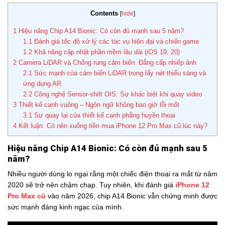
Contents
[
hide
]
1
Hiệu năng Chip A14 Bionic: Có còn đủ mạnh sau 5 năm?
1.1
Đánh giá tốc độ xử lý các tác vụ hiện đại và chiến game
1.2
Khả năng cập nhật phần mềm lâu dài (iOS 19, 20)
2
Camera LiDAR và Chống rung cảm biến: Đẳng cấp nhiếp ảnh
2.1
Sức mạnh của cảm biến LiDAR trong lấy nét thiếu sáng và
ứng dụng AR
2.2
Công nghệ Sensor-shift OIS: Sự khác biệt khi quay video
3
Thiết kế cạnh vuông – Ngôn ngữ không bao giờ lỗi mốt
3.1
Sự quay lại của thiết kế cạnh phẳng huyền thoại
4
Kết luận: Có nên xuống tiền mua iPhone 12 Pro Max cũ lúc này?
Hiệu năng Chip A14 Bionic: Có còn đủ mạnh sau 5
năm?
Nhiều người dùng lo ngại rằng một chiếc điện thoại ra mắt từ năm
2020 sẽ trở nên chậm chạp. Tuy nhiên, khi đánh giá
iPhone 12
Pro Max cũ
vào năm 2026, chip A14 Bionic vẫn chứng minh được
sức mạnh đáng kinh ngạc của mình.