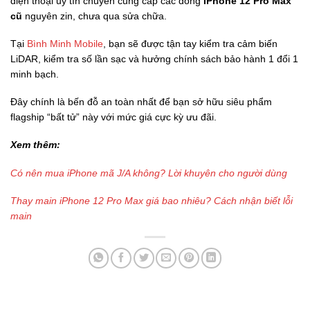
điện thoại uy tín chuyên cung cấp các dòng
iPhone 12 Pro Max
cũ
nguyên zin, chưa qua sửa chữa.
Tại
Bình Minh Mobile
, bạn sẽ được tận tay kiểm tra cảm biến
LiDAR, kiểm tra số lần sạc và hưởng chính sách bảo hành 1 đổi 1
minh bạch.
Đây chính là bến đỗ an toàn nhất để bạn sở hữu siêu phẩm
flagship “bất tử” này với mức giá cực kỳ ưu đãi.
Xem thêm:
Có nên mua iPhone mã J/A không? Lời khuyên cho người dùng
Thay main iPhone 12 Pro Max giá bao nhiêu? Cách nhận biết lỗi
main