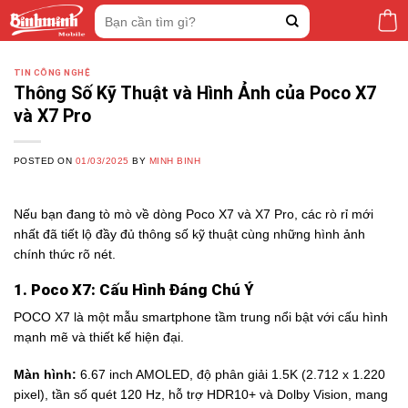
Skip
Tìm
to
kiếm:
content
TIN CÔNG NGHỆ
Thông Số Kỹ Thuật và Hình Ảnh của Poco X7
và X7 Pro
POSTED ON
01/03/2025
BY
MINH BINH
Nếu bạn đang tò mò về dòng Poco X7 và X7 Pro, các rò rỉ mới
nhất đã tiết lộ đầy đủ thông số kỹ thuật cùng những hình ảnh
chính thức rõ nét.
1. Poco X7: Cấu Hình Đáng Chú Ý
POCO X7 là một mẫu smartphone tầm trung nổi bật với cấu hình
mạnh mẽ và thiết kế hiện đại.
Màn hình:
6.67 inch AMOLED, độ phân giải 1.5K (2.712 x 1.220
pixel), tần số quét 120 Hz, hỗ trợ HDR10+ và Dolby Vision, mang