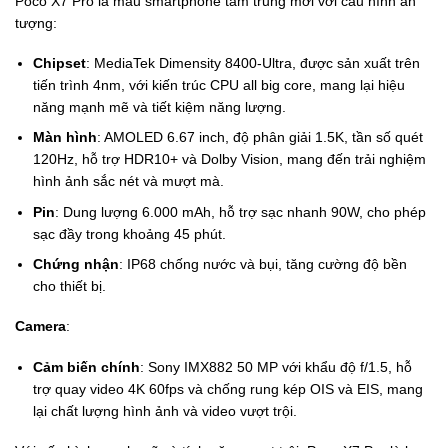
Poco X7 Pro là mẫu smartphone tầm trung mới với cấu hình ấn
tượng:
Chipset
: MediaTek Dimensity 8400-Ultra, được sản xuất trên
tiến trình 4nm, với kiến trúc CPU all big core, mang lại hiệu
năng mạnh mẽ và tiết kiệm năng lượng.
Màn hình
: AMOLED 6.67 inch, độ phân giải 1.5K, tần số quét
120Hz, hỗ trợ HDR10+ và Dolby Vision, mang đến trải nghiệm
hình ảnh sắc nét và mượt mà.
Pin
: Dung lượng 6.000 mAh, hỗ trợ sạc nhanh 90W, cho phép
sạc đầy trong khoảng 45 phút.
Chứng nhận
: IP68 chống nước và bụi, tăng cường độ bền
cho thiết bị.
Camera
:
Cảm biến chính
: Sony IMX882 50 MP với khẩu độ f/1.5, hỗ
trợ quay video 4K 60fps và chống rung kép OIS và EIS, mang
lại chất lượng hình ảnh và video vượt trội.