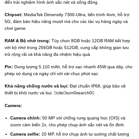
đến trải nghiệm hình ảnh sắc nét và sống động.
Chipset:
MediaTek Dimensity 7300-Ultra, tiến trình 4nm, hỗ trợ
5G, đảm bảo hiệu năng mượt mà cho các tác vụ hàng ngày và
chơi game.
RAM & Bộ nhớ trong:
Tùy chọn 8GB hoặc 12GB RAM kết hợp
với bộ nhớ trong 256GB hoặc 512GB, cung cấp không gian lưu
trữ rộng rãi và khả năng đa nhiệm hiệu quả.
Pin:
Dung lượng 5.110 mAh, hỗ trợ sạc nhanh 45W qua dây, cho
phép sử dụng cả ngày chỉ với vài chục phút sạc.
Khả năng chống nước và bụi:
Đạt chuẩn IP68, giúp bảo vệ
thiết bị khỏi nước và bụi. citeturn0search0
Camera:
Camera chính:
50 MP với chống rung quang học (OIS) và
zoom cảm biến 2x, cho phép chụp ảnh sắc nét và ổn định.
Camera selfie:
20 MP, hỗ trợ chụp ảnh tự sướng chất lượng