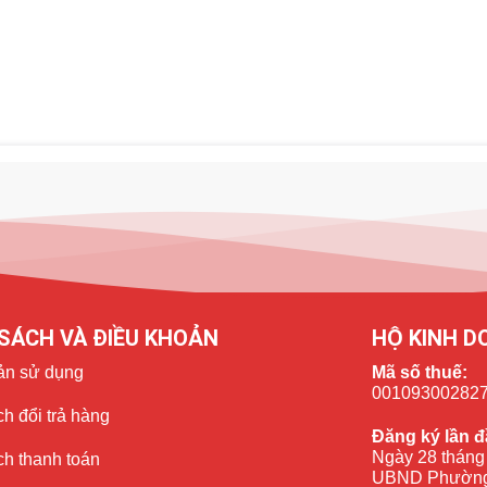
ệm pin tuyệt vời mà sản phẩm đem lại. Những cải tiến mà Apple
ó thể phát video trong 20 giờ liên tục không nghỉ. Đồng thời, sản
ng tốc độ nạp năng lượng khi kết hợp cùng bộ sạc MagSafe.
SÁCH VÀ ĐIỀU KHOẢN
HỘ KINH D
ản sử dụng
Mã số thuế:
00109300282
h đổi trả hàng
Đăng ký lần đ
Ngày 28 tháng
ch thanh toán
UBND Phường