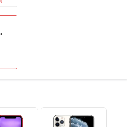
hệ
ệu