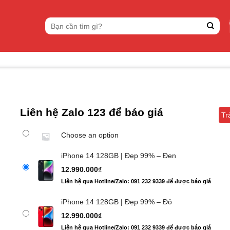
Tìm
kiếm:
Liên hệ Zalo 123 để báo giá
Tr
Tr
Choose an option
iPhone 14 128GB | Đẹp 99% – Đen
12.990.000
₫
Liên hệ qua Hotline/Zalo: 091 232 9339 để được báo giá
iPhone 14 128GB | Đẹp 99% – Đỏ
12.990.000
₫
Liên hệ qua Hotline/Zalo: 091 232 9339 để được báo giá