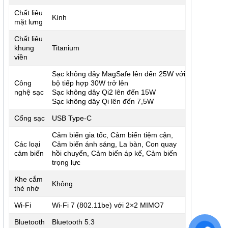
Chất liệu
Kính
mặt lưng
Chất liệu
khung
Titanium
viền
Sạc không dây MagSafe lên đến 25W với
Công
bộ tiếp hợp 30W trở lên
nghệ sạc
Sạc không dây Qi2 lên đến 15W
Sạc không dây Qi lên đến 7,5W
Cổng sạc
USB Type-C
Cảm biến gia tốc, Cảm biến tiệm cận,
Các loại
Cảm biến ánh sáng, La bàn, Con quay
cảm biến
hồi chuyển, Cảm biến áp kế, Cảm biến
trọng lực
Khe cắm
Không
thẻ nhớ
Wi-Fi
Wi‑Fi 7 (802.11be) với 2×2 MIMO7
Bluetooth
Bluetooth 5.3