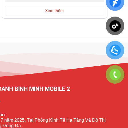
Xem thêm
OANH BÌNH MINH MOBILE 2
7
ầu:
 7 năm 2025. Tại Phòng Kinh Tế Hạ Tầng Và Đô Thị
 Đống Đa