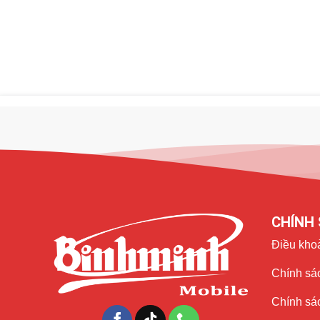
Nâng cấp ấn tượng về thời lượng pin
Chủ nhân của iPhone 14 sẽ thoải mái tận hưởng trải nghi
thực hiện trên cả phần cứng và phần mềm giúp iPhone 14 c
phẩm còn được cải tiến tính năng sạc không dây nhằm tă
CHÍNH 
Điều kho
Chính sác
Chính sá