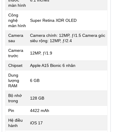
màn hình
Công
nghệ
Super Retina XDR OLED
màn hình
Camera
Camera chính: 12MP, ƒ/1.5 Camera góc
sau
siêu rộng: 12MP, ƒ/2.4
Camera
12MP, ƒ/1.9
trước
Chipset
Apple A15 Bionic 6 nhân
Dung
lượng
6 GB
RAM
Bộ nhớ
128 GB
trong
Pin
4422 mAh
Hệ điều
iOS 17
hành