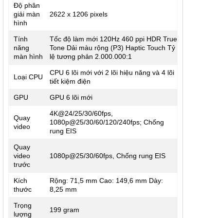
Độ phân
giải màn
2622 x 1206 pixels
hình
Tính
Tốc độ làm mới 120Hz 460 ppi HDR True
năng
Tone Dải màu rộng (P3) Haptic Touch Tỷ
màn hình
lệ tương phản 2.000.000:1
CPU 6 lõi mới với 2 lõi hiệu năng và 4 lõi
Loại CPU
tiết kiệm điện
GPU
GPU 6 lõi mới
4K@24/25/30/60fps,
Quay
1080p@25/30/60/120/240fps; Chống
video
rung EIS
Quay
video
1080p@25/30/60fps, Chống rung EIS
trước
Kích
Rộng: 71,5 mm Cao: 149,6 mm Dày:
thước
8,25 mm
Trọng
199 gram
lượng