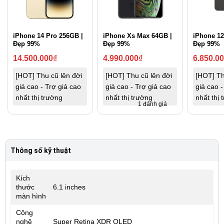
iPhone 14 Pro 256GB |
iPhone Xs Max 64GB |
iPhone 12
Đẹp 99%
Đẹp 99%
Đẹp 99%
14.500.000
₫
4.990.000
₫
6.850.0
[HOT] Thu cũ lên đời
[HOT] Thu cũ lên đời
[HOT] Th
giá cao - Trợ giá cao
giá cao - Trợ giá cao
giá cao -
nhất thị trường
nhất thị trường
nhất thị 
1 đánh giá
Thông số kỹ thuật
Kích
thước
6.1 inches
màn hình
Công
nghệ
Super Retina XDR OLED