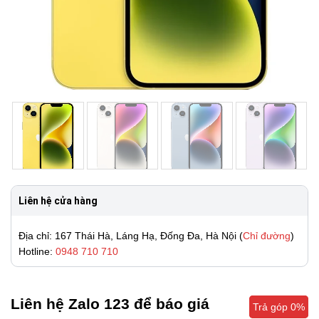
Liên hệ cửa hàng
Địa chỉ: 167 Thái Hà, Láng Hạ, Đống Đa, Hà Nội (
Chỉ đường
)
Hotline:
0948 710 710
Liên hệ Zalo 123 để báo giá
Trả góp 0%
Trả góp 0%