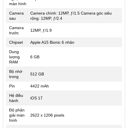
màn hình
Camera
Camera chính: 12MP, ƒ/1.5 Camera góc siêu
sau
rộng: 12MP, ƒ/2.4
Camera
12MP, ƒ/1.9
trước
Chipset
Apple A15 Bionic 6 nhân
Dung
lượng
6 GB
RAM
Bộ nhớ
512 GB
trong
Pin
4422 mAh
Hệ điều
iOS 17
hành
Độ phân
giải màn
2622 x 1206 pixels
hình