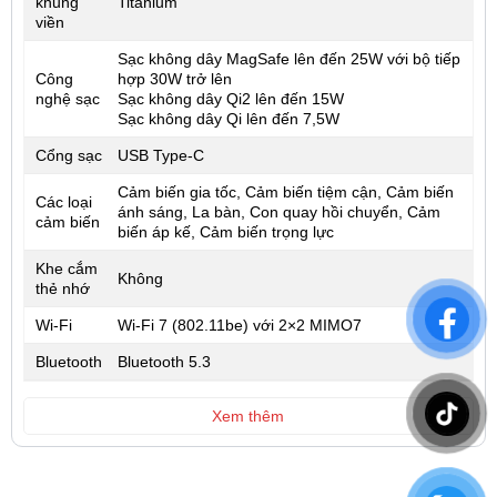
khung
Titanium
viền
Sạc không dây MagSafe lên đến 25W với bộ tiếp
Công
hợp 30W trở lên
nghệ sạc
Sạc không dây Qi2 lên đến 15W
Sạc không dây Qi lên đến 7,5W
Cổng sạc
USB Type-C
Cảm biến gia tốc, Cảm biến tiệm cận, Cảm biến
Các loại
ánh sáng, La bàn, Con quay hồi chuyển, Cảm
cảm biến
biến áp kế, Cảm biến trọng lực
Khe cắm
Không
thẻ nhớ
Wi-Fi
Wi‑Fi 7 (802.11be) với 2×2 MIMO7
Bluetooth
Bluetooth 5.3
Xem thêm