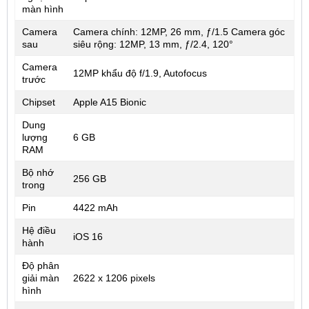
màn hình
Camera
Camera chính: 12MP, 26 mm, ƒ/1.5 Camera góc
sau
siêu rộng: 12MP, 13 mm, ƒ/2.4, 120°
Camera
12MP khẩu độ f/1.9, Autofocus
trước
Chipset
Apple A15 Bionic
Dung
lượng
6 GB
RAM
Bộ nhớ
256 GB
trong
Pin
4422 mAh
Hệ điều
iOS 16
hành
Độ phân
giải màn
2622 x 1206 pixels
hình