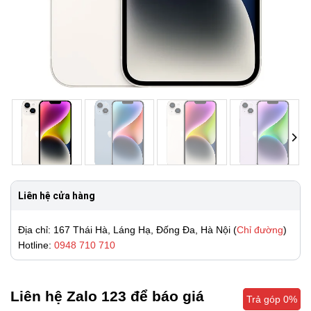
Liên hệ cửa hàng
Địa chỉ: 167 Thái Hà, Láng Hạ, Đống Đa, Hà Nội (
Chỉ đường
)
Hotline:
0948 710 710
Liên hệ Zalo 123 để báo giá
Trả góp 0%
Trả góp 0%