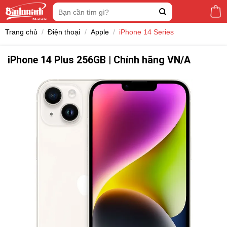
Skip
Tìm
to
kiếm:
content
Trang chủ
/
Điện thoại
/
Apple
/
iPhone 14 Series
iPhone 14 Plus 256GB | Chính hãng VN/A