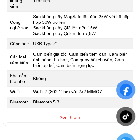
khung
Titanium
viền
Sạc không dây MagSafe lên đến 25W với bộ tiếp
Công
hợp 30W trở lên
nghệ sạc
Sạc không dây Qi2 lên đến 15W
Sạc không dây Qi lên đến 7,5W
Cổng sạc
USB Type-C
Cảm biến gia tốc, Cảm biến tiệm cận, Cảm biến
Các loại
ánh sáng, La bàn, Con quay hồi chuyển, Cảm
cảm biến
biến áp kế, Cảm biến trọng lực
Khe cắm
Không
thẻ nhớ
Wi-Fi
Wi‑Fi 7 (802.11be) với 2×2 MIMO7
Bluetooth
Bluetooth 5.3
Xem thêm