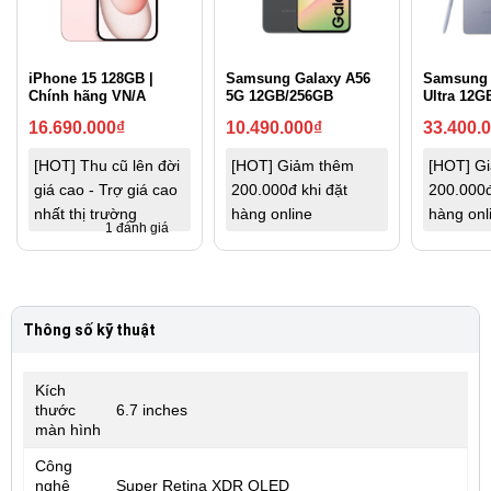
iPhone 15 128GB |
Samsung Galaxy A56
Samsung 
Chính hãng VN/A
5G 12GB/256GB
Ultra 12G
16.690.000
₫
10.490.000
₫
33.400.
[HOT] Thu cũ lên đời
[HOT] Giảm thêm
[HOT] G
giá cao - Trợ giá cao
200.000đ khi đặt
200.000đ
nhất thị trường
hàng online
hàng onl
1 đánh giá
Thông số kỹ thuật
Kích
thước
6.7 inches
màn hình
Công
nghệ
Super Retina XDR OLED