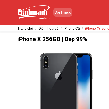
Skip
to
Danh mục
content
/
/
/
Trang chủ
Điện thoại cũ
iPhone Cũ
iPhone Xs seri
iPhone X 256GB | Đẹp 99%