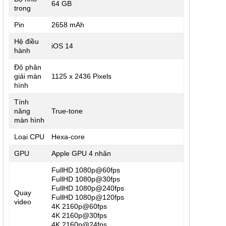
64 GB
trong
Pin
2658 mAh
Hệ điều
iOS 14
hành
Độ phân
giải màn
1125 x 2436 Pixels
hình
Tính
năng
True-tone
màn hình
Loại CPU
Hexa-core
GPU
Apple GPU 4 nhân
FullHD 1080p@60fps
FullHD 1080p@30fps
FullHD 1080p@240fps
Quay
FullHD 1080p@120fps
video
4K 2160p@60fps
4K 2160p@30fps
4K 2160p@24fps