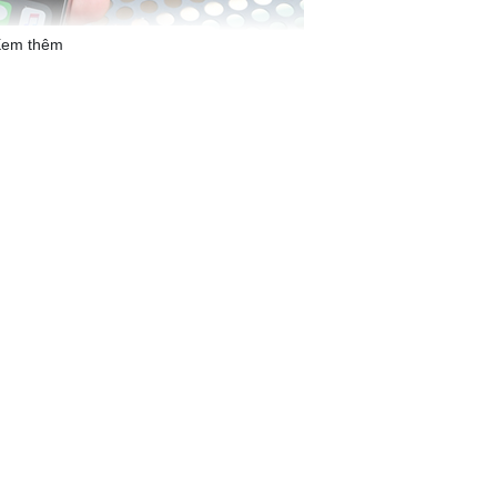
em thêm
 khác, máy chuyển qua sử dụng màn hình tỉ lệ 19.5:9 mới mẻ với