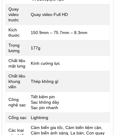
Quay
video
Quay video Full HD
trước
Kích
150.9mm – 75.7mm – 8.3mm
thước
Trọng
177g
lượng
Chất liệu
Kính cường lực
mặt lưng
Chất liệu
khung
Thép không gỉ
viền
Tiết kiệm pin
Công
Sạc không dây
nghệ sạc
Sạc pin nhanh
Cổng sạc
Lightning
Cảm biến gia tốc, Cảm biến tiệm cận,
Các loại
Cảm biến ánh sáng, La bàn, Con quay