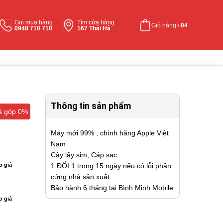
Gọi mua hàng
Tìm cửa hàng
Giỏ hàng /
0
₫
0948 710 710
167 Thái Hà
Thông tin sản phẩm
ả góp 0%
ả góp 0%
Máy mới 99% , chính hãng Apple Việt
Nam
Cây lấy sim, Cáp sạc
1 ĐỔI 1 trong 15 ngày nếu có lỗi phần
o giá
cứng nhà sản xuất
Bảo hành 6 tháng tại Bình Minh Mobile
o giá