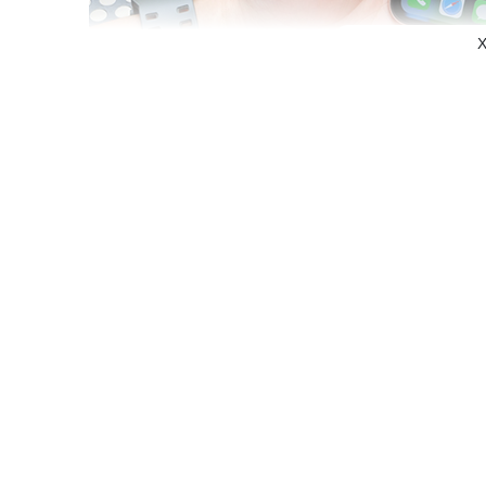
X
Nhưng với iPhone X thì đó lại là 1 câu chuyện hoàn toàn
phần diện tích hiển thị mặt trước cực lớn.