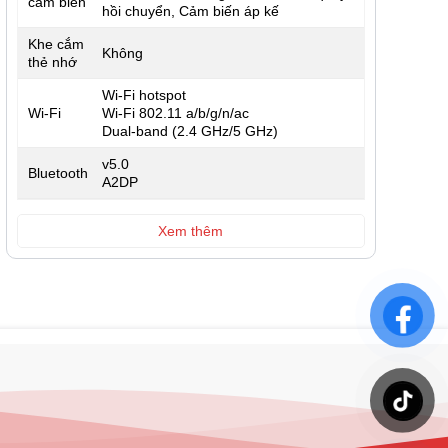
cảm biến
hồi chuyển, Cảm biến áp kế
Khe cắm
Không
thẻ nhớ
Wi-Fi hotspot
Wi-Fi
Wi-Fi 802.11 a/b/g/n/ac
Dual-band (2.4 GHz/5 GHz)
v5.0
Bluetooth
A2DP
Xem thêm