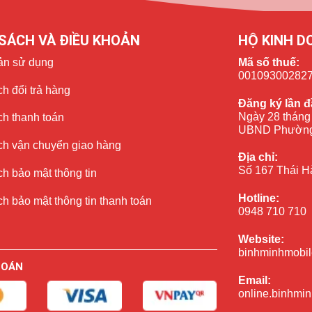
SÁCH VÀ ĐIỀU KHOẢN
HỘ KINH D
ản sử dụng
Mã số thuế:
00109300282
h đổi trả hàng
ple) thay vì LCD như những chiếc điện thoại iPhone trước đây và
Đăng ký lần đ
ng khả năng tái tạo màu sắc không kém phần chính xác.
Ngày 28 tháng
ch thanh toán
UBND Phường
ch vận chuyển giao hàng
Địa chỉ:
Số 167 Thái H
n sẽ chuyển qua sử dụng Face ID, một phương thức bảo mật sinh
h bảo mật thông tin
Hotline:
h bảo mật thông tin thanh toán
0948 710 710
Website:
binhminhmobil
TOÁN
Email:
online.binhmi