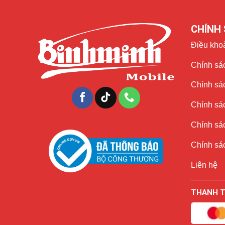
CHÍNH 
Điều kho
Chính sác
iPhone X sử dụng tấm nền
OLED
(được tinh chỉnh bởi Ap
điều này đem lại cho máy 1 màu đen thể hiện rất sâu cù
Chính sá
Face ID tạo nên đột phá
Chính sá
Touch ID trên iPhone X đã bị loại bỏ, thay vào đó là bạ
Chính sác
trắc học mới của Apple.
Chính sác
Liên hệ
THANH 