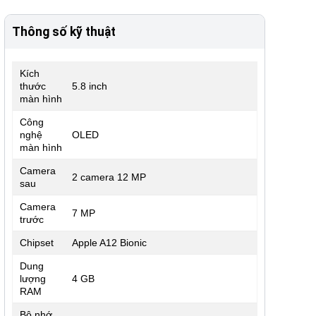
Thông số kỹ thuật
Kích
thước
5.8 inch
màn hình
Công
nghệ
OLED
màn hình
Camera
2 camera 12 MP
sau
Camera
7 MP
trước
Chipset
Apple A12 Bionic
Dung
lượng
4 GB
RAM
Bộ nhớ