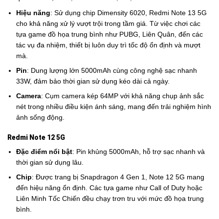
Hiệu năng
: Sử dụng chip Dimensity 6020, Redmi Note 13 5G
cho khả năng xử lý vượt trội trong tầm giá. Từ việc chơi các
tựa game đồ họa trung bình như PUBG, Liên Quân, đến các
tác vụ đa nhiệm, thiết bị luôn duy trì tốc độ ổn định và mượt
mà.
Pin
: Dung lượng lớn 5000mAh cùng công nghệ sạc nhanh
33W, đảm bảo thời gian sử dụng kéo dài cả ngày.
Camera
: Cụm camera kép 64MP với khả năng chụp ảnh sắc
nét trong nhiều điều kiện ánh sáng, mang đến trải nghiệm hình
ảnh sống động.
Redmi Note 12 5G
Đặc điểm nổi bật
: Pin khủng 5000mAh, hỗ trợ sạc nhanh và
thời gian sử dụng lâu.
Chip
: Được trang bị Snapdragon 4 Gen 1, Note 12 5G mang
đến hiệu năng ổn định. Các tựa game như Call of Duty hoặc
Liên Minh Tốc Chiến đều chạy trơn tru với mức đồ họa trung
bình.