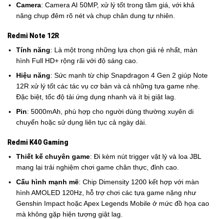
Camera
: Camera AI 50MP, xử lý tốt trong tầm giá, với khả
năng chụp đêm rõ nét và chụp chân dung tự nhiên.
Redmi Note 12R
Tính năng
: Là một trong những lựa chọn giá rẻ nhất, màn
hình Full HD+ rộng rãi với độ sáng cao.
Hiệu năng
: Sức mạnh từ chip Snapdragon 4 Gen 2 giúp Note
12R xử lý tốt các tác vụ cơ bản và cả những tựa game nhẹ.
Đặc biệt, tốc độ tải ứng dụng nhanh và ít bị giật lag.
Pin
: 5000mAh, phù hợp cho người dùng thường xuyên di
chuyển hoặc sử dụng liên tục cả ngày dài.
Redmi K40 Gaming
Thiết kế chuyên game
: Đi kèm nút trigger vật lý và loa JBL
mang lại trải nghiệm chơi game chân thực, đỉnh cao.
Cấu hình mạnh mẽ
: Chip Dimensity 1200 kết hợp với màn
hình AMOLED 120Hz, hỗ trợ chơi các tựa game nặng như
Genshin Impact hoặc Apex Legends Mobile ở mức đồ họa cao
mà không gặp hiện tượng giật lag.