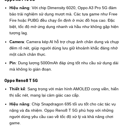
Hiệu năng
: Với chip Dimensity 6020, Oppo A3 Pro 5G đảm
bảo trải nghiệm sử dụng mượt mà. Các tựa game như Free
Fire hoặc PUBG đều chạy ổn định ở mức đồ họa cao. Đặc
biệt, tốc độ mở ứng dụng nhanh và hầu như không gặp hiện
tượng lag.
Camera
: Camera kép AI hỗ trợ chụp ảnh chân dung và chụp
đêm rõ nét, giúp người dùng lưu giữ khoảnh khắc đáng nhớ
một cách chân thực.
Pin
: Dung lượng 5000mAh đáp ứng tốt nhu cầu sử dụng dài
mà không lo gián đoạn.
Oppo Reno8 T 5G
Thiết kế
: Sang trọng với màn hình AMOLED cong viền, hiển
thị sắc nét, mang lại cảm giác cao cấp.
Hiệu năng
: Chip Snapdragon 695 tối ưu tốt cho các tác vụ
nặng và đa nhiệm. Oppo Reno8 T 5G phù hợp với những
người dùng yêu cầu cao về tốc độ xử lý và khả năng chơi
game.