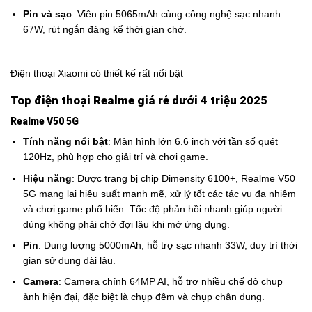
Pin và sạc
: Viên pin 5065mAh cùng công nghệ sạc nhanh
67W, rút ngắn đáng kể thời gian chờ.
Điện thoại Xiaomi có thiết kế rất nổi bật
Top điện thoại Realme giá rẻ dưới 4 triệu 2025
Realme V50 5G
Tính năng nổi bật
: Màn hình lớn 6.6 inch với tần số quét
120Hz, phù hợp cho giải trí và chơi game.
Hiệu năng
: Được trang bị chip Dimensity 6100+, Realme V50
5G mang lại hiệu suất mạnh mẽ, xử lý tốt các tác vụ đa nhiệm
và chơi game phổ biến. Tốc độ phản hồi nhanh giúp người
dùng không phải chờ đợi lâu khi mở ứng dụng.
Pin
: Dung lượng 5000mAh, hỗ trợ sạc nhanh 33W, duy trì thời
gian sử dụng dài lâu.
Camera
: Camera chính 64MP AI, hỗ trợ nhiều chế độ chụp
ảnh hiện đại, đặc biệt là chụp đêm và chụp chân dung.