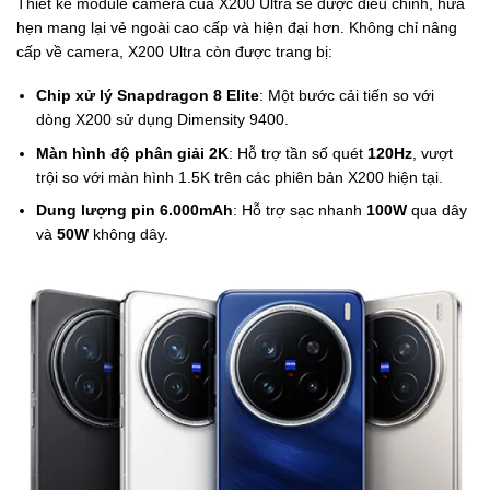
Thiết kế module camera của X200 Ultra sẽ được điều chỉnh, hứa
hẹn mang lại vẻ ngoài cao cấp và hiện đại hơn. Không chỉ nâng
cấp về camera, X200 Ultra còn được trang bị:
Chip xử lý Snapdragon 8 Elite
: Một bước cải tiến so với
dòng X200 sử dụng Dimensity 9400.
Màn hình độ phân giải 2K
: Hỗ trợ tần số quét
120Hz
, vượt
trội so với màn hình 1.5K trên các phiên bản X200 hiện tại.
Dung lượng pin 6.000mAh
: Hỗ trợ sạc nhanh
100W
qua dây
và
50W
không dây.