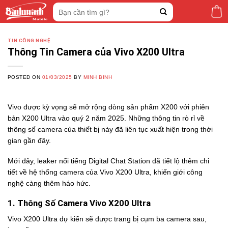
Skip
Tìm
to
kiếm:
content
TIN CÔNG NGHỆ
Thông Tin Camera của Vivo X200 Ultra
POSTED ON
01/03/2025
BY
MINH BINH
Vivo được kỳ vọng sẽ mở rộng dòng sản phẩm X200 với phiên
bản X200 Ultra vào quý 2 năm 2025. Những thông tin rò rỉ về
thông số camera của thiết bị này đã liên tục xuất hiện trong thời
gian gần đây.
Mới đây, leaker nổi tiếng Digital Chat Station đã tiết lộ thêm chi
tiết về hệ thống camera của Vivo X200 Ultra, khiến giới công
nghệ càng thêm háo hức.
1. Thông Số Camera Vivo X200 Ultra
Vivo X200 Ultra dự kiến sẽ được trang bị cụm ba camera sau,