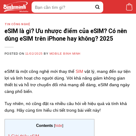
Skip
Tìm
to
kiếm:
content
TIN CÔNG NGHỆ
eSIM là gì? Ưu nhược điểm của eSIM? Có nên
dùng eSIM trên iPhone hay không? 2025
POSTED ON
11/02/2025
BY
MOBILE BINH MINH
eSIM là một công nghệ mới thay thế
SIM
vật lý, mang đến sự tiện
lợi và linh hoạt cho người dùng. Với khả năng giảm không gian
thiết bị và hỗ trợ chuyển đổi nhà mạng dễ dàng, eSIM đang ngày
càng phổ biến.
Tuy nhiên, nó cũng đặt ra nhiều câu hỏi về hiệu quả và tính khả
dụng. Hãy cùng tìm hiểu chi tiết trong bài viết này!
Contents
[
hide
]