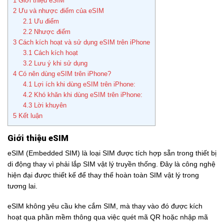
1
Giới thiệu eSIM
2
Ưu và nhược điểm của eSIM
2.1
Ưu điểm
2.2
Nhược điểm
3
Cách kích hoạt và sử dụng eSIM trên iPhone
3.1
Cách kích hoạt
3.2
Lưu ý khi sử dụng
4
Có nên dùng eSIM trên iPhone?
4.1
Lợi ích khi dùng eSIM trên iPhone:
4.2
Khó khăn khi dùng eSIM trên iPhone:
4.3
Lời khuyên
5
Kết luận
Giới thiệu eSIM
eSIM (Embedded SIM) là loại SIM được tích hợp sẵn trong thiết bị
di động thay vì phải lắp SIM vật lý truyền thống. Đây là công nghệ
hiện đại được thiết kế để thay thế hoàn toàn SIM vật lý trong
tương lai.
eSIM không yêu cầu khe cắm SIM, mà thay vào đó được kích
hoạt qua phần mềm thông qua việc quét mã QR hoặc nhập mã